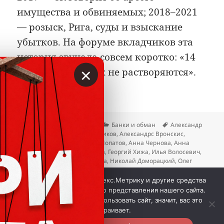
имущества и обвиняемых; 2018–2021
— розыск, Рига, суды и взыскание
убытков. На форуме вкладчиков эта
история звучала совсем коротко: «14
×
лярдов просто так не растворяются».
Опубликовано
Автор
Рубрики
Метки
07.07.2026
Вкладер
Банки и обман
Александр
Кленовский
,
Александр Стариков
,
Александрс Вронскис
,
Андрей Кириленко
,
Андрей Лопатов
,
Анна Чернова
,
Анна
Шерстнева
,
Вера Бердникова
,
Георгий Хижа
,
Илья Волосевич
,
Крахи банков
,
Марина Зудина
,
Николай Доморацкий
,
Олег
Табаков
,
Светлана Петренко
,
Сергей Чуган
,
Татьяна
к записи Банк «Клиентский»:
Тимошенко
Добавить комментарий
Мы используем куки, Яндекс.Метрику и другие средства
аналитики для наилучшего представления нашего сайта.
Если вы продолжите использовать сайт, значит, вас это
 © Вкладер 2014-2026. Цитирование разрешается с 
устраивает.
гиперссылкой на сайт vklader.ru или 
телеграм-канал 
@vklader
. Вкладер™. 