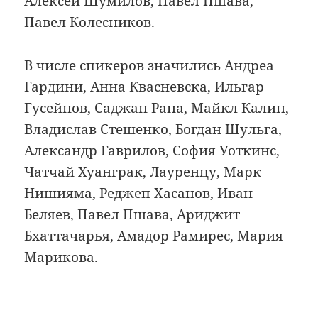
Алексей Шумилов, Павел Пшава,
Павел Колесников.
В числе спикеров значились Андреа
Гардини, Анна Квасневска, Ильгар
Гусейнов, Саджан Рана, Майкл Калин,
Владислав Стешенко, Богдан Шульга,
Александр Гаврилов, София Уоткинс,
Чатчай Хуанграк, Лауренцу, Марк
Нишияма, Реджеп Хасанов, Иван
Беляев, Павел Пшава, Ариджит
Бхаттачарья, Амадор Рамирес, Мария
Марикова.