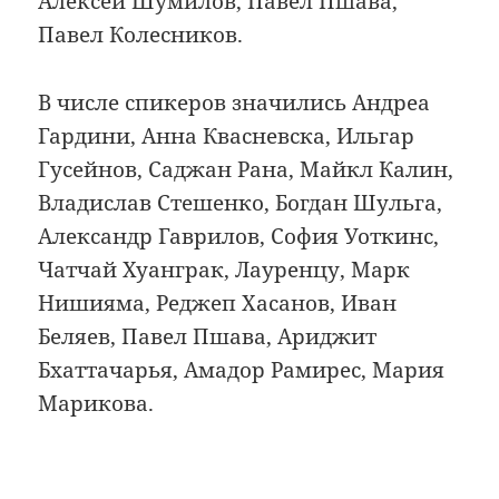
Алексей Шумилов, Павел Пшава,
Павел Колесников.
В числе спикеров значились Андреа
Гардини, Анна Квасневска, Ильгар
Гусейнов, Саджан Рана, Майкл Калин,
Владислав Стешенко, Богдан Шульга,
Александр Гаврилов, София Уоткинс,
Чатчай Хуанграк, Лауренцу, Марк
Нишияма, Реджеп Хасанов, Иван
Беляев, Павел Пшава, Ариджит
Бхаттачарья, Амадор Рамирес, Мария
Марикова.