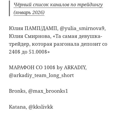
Чёрный список каналов по трейдингу
(январь 2026)
Юлия ПАМП/ДАМП, @yulia_smirnova9,
Юлия Смирнова, «Та самая девушка-
трейдер, которая разгонала депозит со
240$ до 51.000$»
МАРАФОН СО 100$ by ARKADIY,
@arkadiy_team_long_short
Bronks, @max_broonks1
Katana, @kkslivkk