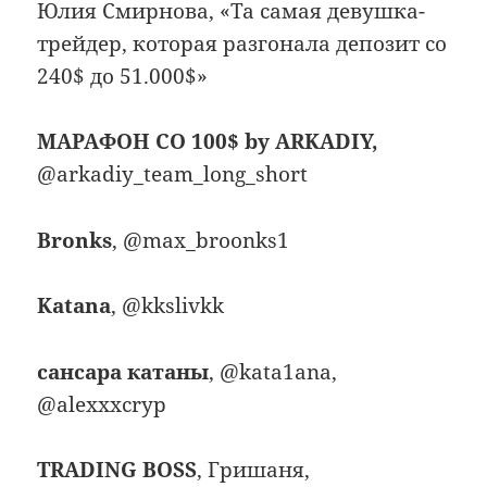
Юлия Смирнова, «Та самая девушка-
трейдер, которая разгонала депозит со
240$ до 51.000$»
МАРАФОН СО 100$ by ARKADIY,
@arkadiy_team_long_short
Bronks
, @max_broonks1
Katana
, @kkslivkk
сансара катаны
, @kata1ana,
@alexxxcryp
TRADING BOSS
, Гришаня,