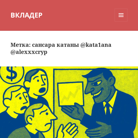
ВКЛАДЕР
МЕНЮ
И
ВИДЖЕТЫ
Метка:
сансара катаны @kata1ana
@alexxxcryp