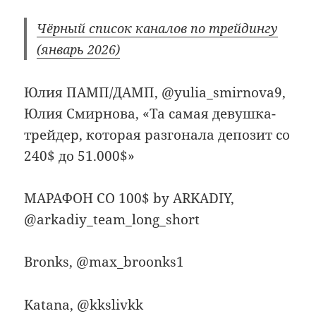
Чёрный список каналов по трейдингу
(январь 2026)
Юлия ПАМП/ДАМП, @yulia_smirnova9,
Юлия Смирнова, «Та самая девушка-
трейдер, которая разгонала депозит со
240$ до 51.000$»
МАРАФОН СО 100$ by ARKADIY,
@arkadiy_team_long_short
Bronks, @max_broonks1
Katana, @kkslivkk