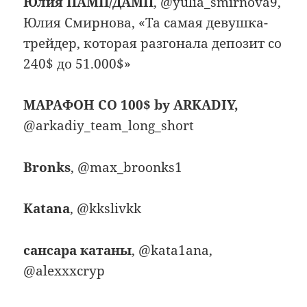
Юлия ПАМП/ДАМП
, @yulia_smirnova9,
Юлия Смирнова, «Та самая девушка-
трейдер, которая разгонала депозит со
240$ до 51.000$»
МАРАФОН СО 100$ by ARKADIY,
@arkadiy_team_long_short
Bronks
, @max_broonks1
Katana
, @kkslivkk
сансара катаны
, @kata1ana,
@alexxxcryp