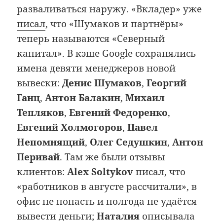
разваливаться наружу. «Вкладер» уже
писал
, что «Шумаков и партнёры»
теперь называются «Северный
капитал». В кэше Google сохранялись
имена девяти менеджеров новой
вывески:
Денис Шумаков
,
Георгий
Ганц
,
Антон Балакин
,
Михаил
Тепляков
,
Евгений Федоренко
,
Евгений Холмогоров
,
Павел
Непомнящий
,
Олег Седушкин
,
Антон
Перивай
. Там же были отзывы
клиентов:
Alex Soltykov
писал, что
«работников в августе рассчитали», в
офис не попасть и полгода не удаётся
вывести деньги;
Наталия
описывала