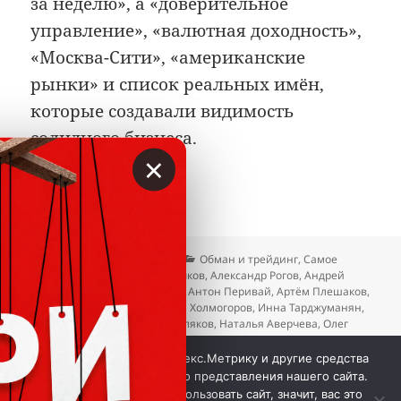
за неделю», а «доверительное
управление», «валютная доходность»,
«Москва-Сити», «американские
рынки» и список реальных имён,
которые создавали видимость
солидного бизнеса.
×
Опубликовано
Автор
Рубрики
27.04.2026
Вкладер
Обман и трейдинг
,
Самое
Метки
интересное
Алекс Солтыков
,
Александр Рогов
,
Андрей
Ерошевский
,
Антон Балакин
,
Антон Перивай
,
Артём Плешаков
,
Евгений Федоренко
,
Евгений Холмогоров
,
Инна Тарджуманян
,
Мария Ларкина
,
Михаил Тепляков
,
Наталья Аверчева
,
Олег
Седушкин
,
Павел Непомнящий
,
Чынаркан Бодонова
к записи Как Денис Шумаков и Георгий Га
Добавить комментарий
Мы используем куки, Яндекс.Метрику и другие средства
аналитики для наилучшего представления нашего сайта.
Если вы продолжите использовать сайт, значит, вас это