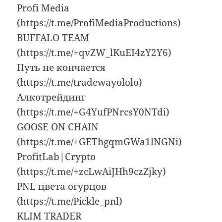
Profi Media
(https://t.me/ProfiMediaProductions)
BUFFALO TEAM
(https://t.me/+qvZW_lKuEI4zY2Y6)
Путь не кончается
(https://t.me/tradewayololo)
Алкотрейдинг
(https://t.me/+G4YufPNrcsY0NTdi)
GOOSE ON CHAIN
(https://t.me/+GEThgqmGWa1lNGNi)
ProfitLab|Crypto
(https://t.me/+zcLwAiJHh9czZjky)
PNL цвета огурцов
(https://t.me/Pickle_pnl)
KLIM TRADER