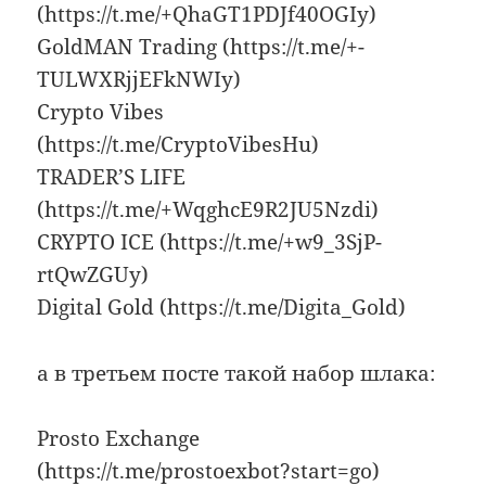
(https://t.me/+QhaGT1PDJf40OGIy)
GoldMAN Trading (https://t.me/+-
TULWXRjjEFkNWIy)
Crypto Vibes
(https://t.me/CryptoVibesHu)
TRADER’S LIFE
(https://t.me/+WqghcE9R2JU5Nzdi)
CRYPTO ICE (https://t.me/+w9_3SjP-
rtQwZGUy)
Digital Gold (https://t.me/Digita_Gold)
а в третьем посте такой набор шлака:
Prosto Exchange
(https://t.me/prostoexbot?start=go)