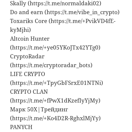
Skally (https://t.me/normaldaki02)
Do and earn (https://t.me/vibe_in_crypto)
Toxariks Core (https://t.me/+PvikVD4fE-
kyMjhi)
Altcoin Hunter
(https://t.me/+ye05YKoJTx42YTg0)
CryptoRadar
(https://t.me/cryptoradar_bots)
LIFE CRYPTO
(https://t.me/+TpyGbFSrxE01NTNi)
CRYPTO CLAN
(https://t.me/+fPwX1dKzefIyYjMy)
Марк 50X|Трейдинг
(https://t.me/+Ko4D2R-RghxlMjYy)
PANYCH