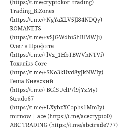
(https://t.me/cryptokor_trading)
Trading_BiZones
(https://t.me/+NgYaXLV5Jl84NDQy)
ROMANETS
(https://t.me/+vSJGWdhi5hBlMWJi)
Олег в Профите
(https://t.me/+lVz_1HbTBWVhNTVi)
Toxariks Core
(https://t.me/+SNo3kUvd8yJkNWIy)
Геша Киевский
(https://t.me/+BGl5UclP7l9jYzMy)
Strado67
(https://t.me/+LXyhzXCophs1MmIy)
mirnow | ace (https://t.me/acecrypto0)
ABC TRADING (https://t.me/abctrade777)