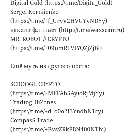
Digital Gold (https://t.me/Digita_Gold)
Sergei Korniienko
(https://t.me/+f_UrvV2HVGYyNDYy)
ваксик флипает (http://t.me/waxscamru)
MR. ROBOT // CRYPTO
(https://t.me/+09umR1VtYQZjZjBi)
Ещё муть из другого поста:
SCROOGE CRYPTO
(https://t.me/+MFFAh5AyioRjMjYy)
Trading_BiZones
(https://t.me/+d_o0o2I3YndhNTcy)
CompasS Trade
(https://t.me/+PswZRkPBN400NThi)