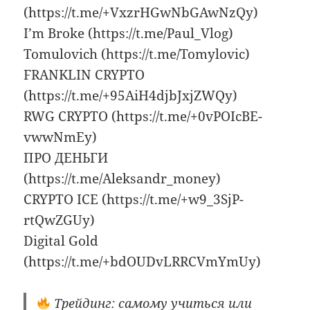
(https://t.me/+VxzrHGwNbGAwNzQy)
I’m Broke (https://t.me/Paul_Vlog)
Tomulovich (https://t.me/Tomylovic)
FRANKLIN CRYPTO
(https://t.me/+95AiH4djbJxjZWQy)
RWG CRYPTO (https://t.me/+0vPOIcBE-
vwwNmEy)
ПРО ДЕНЬГИ
(https://t.me/Aleksandr_money)
CRYPTO ICE (https://t.me/+w9_3SjP-
rtQwZGUy)
Digital Gold
(https://t.me/+bdOUDvLRRCVmYmUy)
Трейдинг: самому учиться или