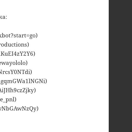
ка:
xbot?start=go)
roductions)
lKuEI4zY2Y6)
ewayololo)
NrcsY0NTdi)
ThgqmGWa1lNGNi)
AiJHh9czZjky)
le_pnl)
HGwNbGAwNzQy)