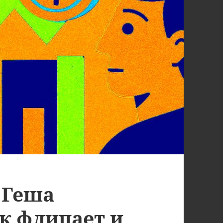
 Геша
к флипает и