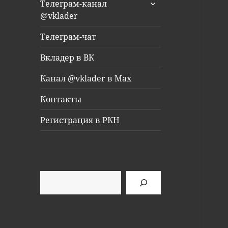
раскрыть
Телеграм-канал
дочернее
@vklader
меню
Телеграм-чат
Вкладер в ВК
Канал @vklader в Max
Контакты
Регистрация в РКН
Поиск