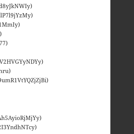
Uvd8yJkNWIy)
clP7l9jYzMy)
s1MmIy)
)
77)
UrvV2HVGYyNDYy)
mru)
09umR1VtYQZjZjBi)
Ah5AyioRjMjYy)
o2I3YndhNTcy)