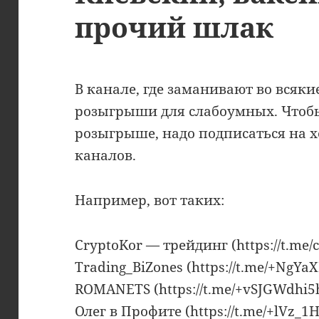
прочий шлак
В канале, где заманивают во всяк
розыгрыши для слабоумных. Чтобы
розыгрыше, надо подписаться на 
каналов.
Например, вот таких:
CryptoKor — трейдинг (https://t.me/
Trading_BiZones (https://t.me/+NgY
ROMANETS (https://t.me/+vSJGWdhi
Олег в Профите (https://t.me/+lVz