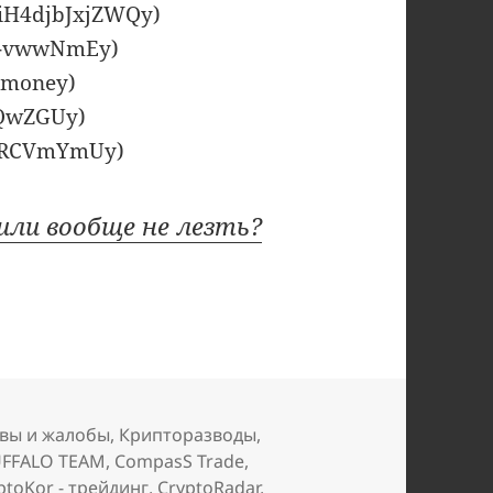
AiH4djbJxjZWQy)
BE-vwwNmEy)
_money)
rtQwZGUy)
vLRRCVmYmUy)
или вообще не лезть?
вы и жалобы
,
Крипторазводы
,
FFALO TEAM
,
CompasS Trade
,
ptoKor - трейдинг
,
CryptoRadar
,