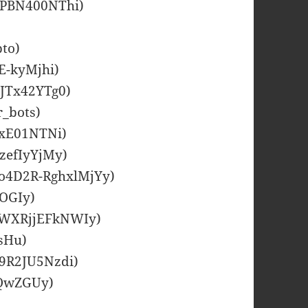
RkPBN400NThi)
pto)
fE-kyMjhi)
oJTx42YTg0)
r_bots)
rxE01NTNi)
zefIyYjMy)
Ko4D2R-RghxlMjYy)
0OGIy)
ULWXRjjEFkNWIy)
esHu)
E9R2JU5Nzdi)
rtQwZGUy)