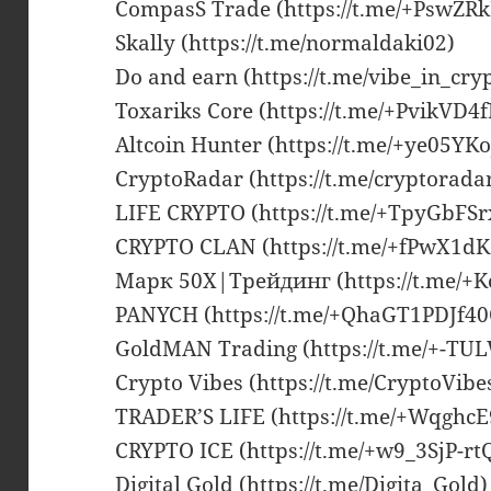
CompasS Trade (https://t.me/+PswZ
Skally (https://t.me/normaldaki02)
Do and earn (https://t.me/vibe_in_cry
Toxariks Core (https://t.me/+PvikVD4
Altcoin Hunter (https://t.me/+ye05YK
CryptoRadar (https://t.me/cryptorada
LIFE CRYPTO (https://t.me/+TpyGbFS
CRYPTO CLAN (https://t.me/+fPwX1dK
Марк 50X|Трейдинг (https://t.me/+
PANYCH (https://t.me/+QhaGT1PDJf4
GoldMAN Trading (https://t.me/+-T
Crypto Vibes (https://t.me/CryptoVib
TRADER’S LIFE (https://t.me/+Wqghc
CRYPTO ICE (https://t.me/+w9_3SjP-
Digital Gold (https://t.me/Digita_Gold)