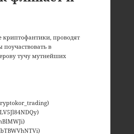
ие криптофантики, проводят
 поучаствовать в
херову тучу мутнейших
cryptokor_trading)
aXLV5Jl84NDQy)
5hBlMWJi)
_1HbTBWVhNTVi)