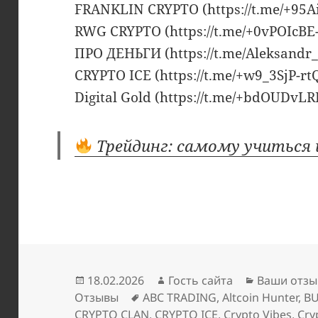
FRANKLIN CRYPTO (https://t.me/+95
RWG CRYPTO (https://t.me/+0vPOIc
ПРО ДЕНЬГИ (https://t.me/Aleksandr
CRYPTO ICE (https://t.me/+w9_3SjP-
Digital Gold (https://t.me/+bdOUD
Трейдинг: самому учиться 
Опубликовано
Автор
Рубрики
18.02.2026
Гость сайта
Ваши отзы
Метки
Отзывы
ABC TRADING
,
Altcoin Hunter
,
BU
CRYPTO CLAN
,
CRYPTO ICE
,
Crypto Vibes
,
Cry