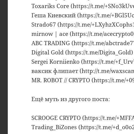
Toxariks Core (https://t.me/+SNo3k
Геша Киевский (https://t.me/+BGl5U
Strado67 (https://t.me/+LXyhzXCoph
mirnow | ace (https://t.me/acecrypto0
ABC TRADING (https://t.me/abctrade7
Digital Gold (https://t.me/Digita_Gold)
Sergei Korniienko (https://t.me/+f_
ваксик флипает (http://t.me/waxsca
MR. ROBOT // CRYPTO (https://t.me/+
Ещё муть из другого поста:
SCROOGE CRYPTO (https://t.me/+MFF
Trading_BiZones (https://t.me/+d_o0