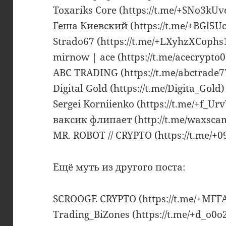
Toxariks Core (https://t.me/+SNo3k
Геша Киевский (https://t.me/+BGl5U
Strado67 (https://t.me/+LXyhzXCoph
mirnow | ace (https://t.me/acecrypto0
ABC TRADING (https://t.me/abctrade7
Digital Gold (https://t.me/Digita_Gold)
Sergei Korniienko (https://t.me/+f_
ваксик флипает (http://t.me/waxsca
MR. ROBOT // CRYPTO (https://t.me/+
Ещё муть из другого поста:
SCROOGE CRYPTO (https://t.me/+MFF
Trading_BiZones (https://t.me/+d_o0