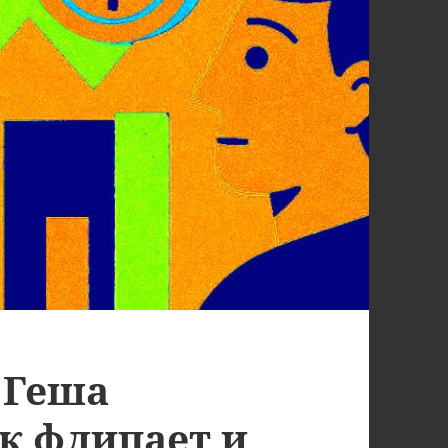
 Геша
к флипает и