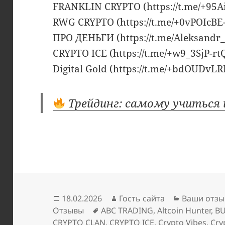
FRANKLIN CRYPTO (https://t.me/+95
RWG CRYPTO (https://t.me/+0vPOIc
ПРО ДЕНЬГИ (https://t.me/Aleksandr
CRYPTO ICE (https://t.me/+w9_3SjP-
Digital Gold (https://t.me/+bdOUD
Трейдинг: самому учиться 
Опубликовано
Автор
Рубрики
18.02.2026
Гость сайта
Ваши отзы
Метки
Отзывы
ABC TRADING
,
Altcoin Hunter
,
BU
CRYPTO CLAN
,
CRYPTO ICE
,
Crypto Vibes
,
Cry