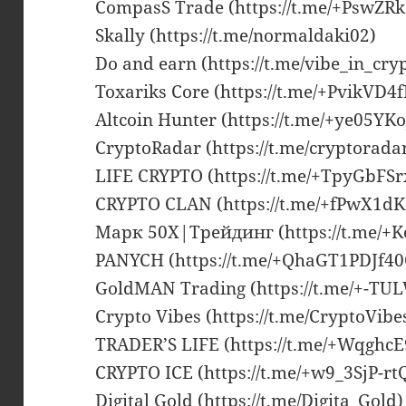
CompasS Trade (https://t.me/+PswZ
Skally (https://t.me/normaldaki02)
Do and earn (https://t.me/vibe_in_cry
Toxariks Core (https://t.me/+PvikVD4
Altcoin Hunter (https://t.me/+ye05YK
CryptoRadar (https://t.me/cryptorada
LIFE CRYPTO (https://t.me/+TpyGbFS
CRYPTO CLAN (https://t.me/+fPwX1dK
Марк 50X|Трейдинг (https://t.me/+
PANYCH (https://t.me/+QhaGT1PDJf4
GoldMAN Trading (https://t.me/+-T
Crypto Vibes (https://t.me/CryptoVib
TRADER’S LIFE (https://t.me/+Wqghc
CRYPTO ICE (https://t.me/+w9_3SjP-
Digital Gold (https://t.me/Digita_Gold)