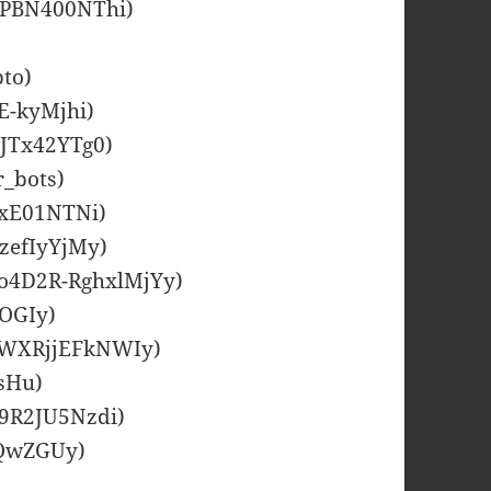
RkPBN400NThi)
pto)
fE-kyMjhi)
oJTx42YTg0)
r_bots)
rxE01NTNi)
zefIyYjMy)
Ko4D2R-RghxlMjYy)
0OGIy)
ULWXRjjEFkNWIy)
esHu)
E9R2JU5Nzdi)
rtQwZGUy)