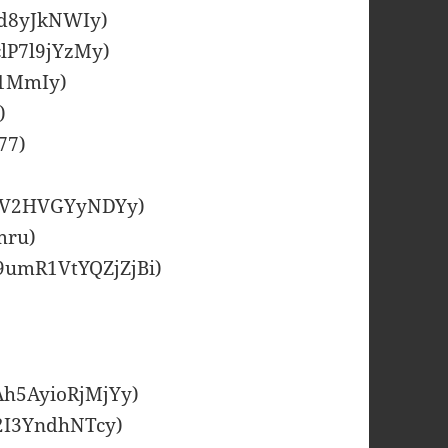
Uvd8yJkNWIy)
clP7l9jYzMy)
s1MmIy)
)
77)
UrvV2HVGYyNDYy)
mru)
09umR1VtYQZjZjBi)
Ah5AyioRjMjYy)
o2I3YndhNTcy)