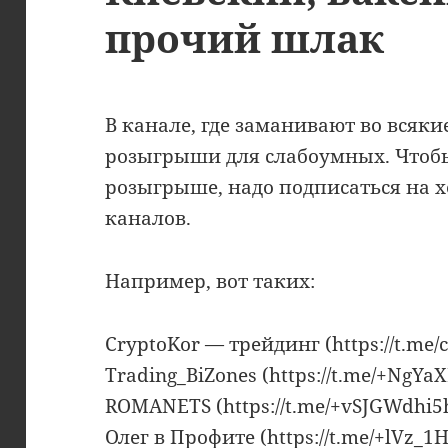
прочий шлак
В канале, где заманивают во всяк
розыгрыши для слабоумных. Чтобы
розыгрыше, надо подписаться на 
каналов.
Например, вот таких:
CryptoKor — трейдинг (https://t.me/
Trading_BiZones (https://t.me/+NgY
ROMANETS (https://t.me/+vSJGWdhi
Олег в Профите (https://t.me/+lVz