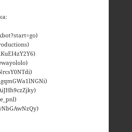
ка:
xbot?start=go)
roductions)
lKuEI4zY2Y6)
ewayololo)
NrcsY0NTdi)
ThgqmGWa1lNGNi)
AiJHh9czZjky)
le_pnl)
HGwNbGAwNzQy)