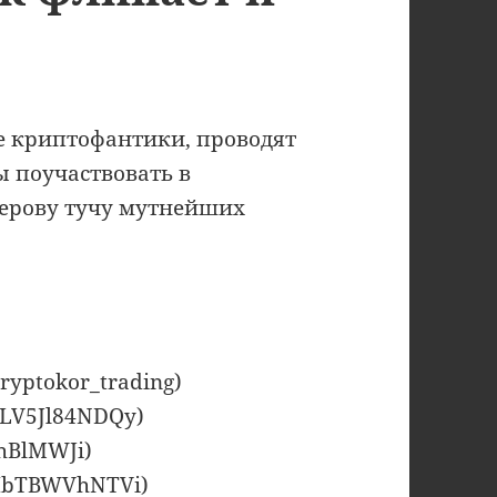
ие криптофантики, проводят
 поучаствовать в
херову тучу мутнейших
cryptokor_trading)
aXLV5Jl84NDQy)
5hBlMWJi)
_1HbTBWVhNTVi)