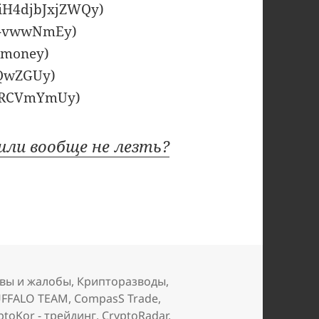
AiH4djbJxjZWQy)
BE-vwwNmEy)
_money)
rtQwZGUy)
vLRRCVmYmUy)
или вообще не лезть?
вы и жалобы
,
Крипторазводы
,
FFALO TEAM
,
CompasS Trade
,
ptoKor - трейдинг
,
CryptoRadar
,