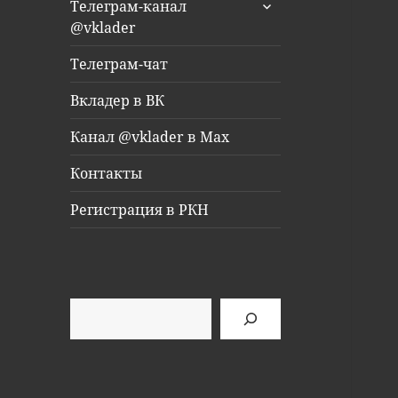
раскрыть
Телеграм-канал
дочернее
@vklader
меню
Телеграм-чат
Вкладер в ВК
Канал @vklader в Max
Контакты
Регистрация в РКН
Поиск