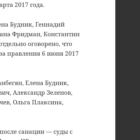
арта 2017 года.
ена Будник, Геннадий
лана Фридман, Константин
отдельно оговорено, что
ва правления 6 июня 2017
ганбегян, Елена Будник,
ич, Александр Зеленов,
ев, Ольга Плаксина,
после санации — суды с