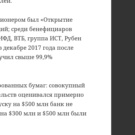
лей.
ционером был «Открытие
ций; среди бенефициаров
ИФД, ВТБ, группа ИСТ, Рубен
 декабре 2017 года после
учил свыше 99,9%
рованных бумаг: совокупный
ельств оценивался примерно
уску на $500 млн банк не
 на $300 млн и $500 млн были