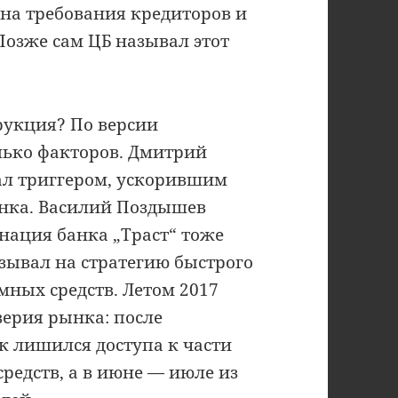
на требования кредиторов и
 Позже сам ЦБ называл этот
рукция? По версии
олько факторов. Дмитрий
тал триггером, ускорившим
анка. Василий Поздышев
анация банка „Траст“ тоже
азывал на стратегию быстрого
ёмных средств. Летом 2017
верия рынка: после
к лишился доступа к части
редств, а в июне — июле из