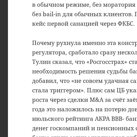
в обычном режиме, без моратория 
без bail-in для обычных клиентов.
кейс первой санацией через ФКБС.
Почему рухнула именно эта конст
регулятора, сработало сразу неск
Тулин сказал, что «Росгосстрах» с
необходимость решения судьбы б
добавил, что «не совсем удачная с
стала триггером». Плюс сам ЦБ ук
роста через сделки M&A за счёт за
года это наложилось на потерю до
июльского рейтинга АКРА BBB- бан
денег госкомпаний и пенсионных с