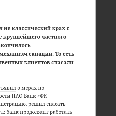
л не классический крах с
е крупнейшего частного
закончилось
механизм санации. То есть
ственных клиентов спасали
бъявил
о мерах по
сти ПАО Банк «ФК
истрацию, решил спасать
ул: банк продолжит работать