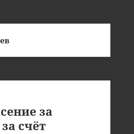
ев
сение за
за счёт