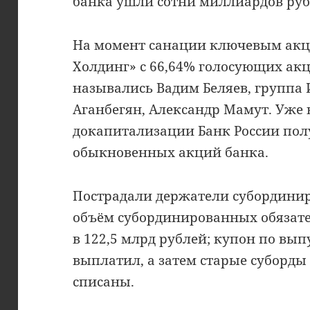
банка ушли сотни миллиардов руб
На момент санации ключевым ак
Холдинг» с 66,64% голосующих ак
назывались Вадим Беляев, группа 
Аганбегян, Александр Мамут. Уже в
докапитализации Банк России пол
обыкновенных акций банка.
Пострадали держатели субордини
объём субординированных обязат
в 122,5 млрд рублей; купон по вып
выплатил, а затем старые суборды
списаны.