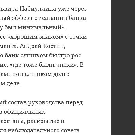
львира Набиуллина уже через
вный эффект от санации банка
му был минимальный».
ее «хорошим знаком» с точки
мента. Андрей Костин,
то банк слишком быстро рос
е, «где тоже были риски». В
 чемпион слишком долго
м деле.
 состав руководства перед
 в официальных
составы, раскрытые в
 для наблюдательного совета