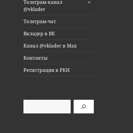
раскрыть
Телеграм-канал
дочернее
@vklader
меню
Телеграм-чат
Вкладер в ВК
Канал @vklader в Max
Контакты
Регистрация в РКН
Поиск