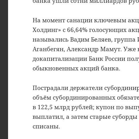
банка ушли сотни миллиардов руб
На момент санации ключевым ак
Холдинг» с 66,64% голосующих ак
назывались Вадим Беляев, группа 
Аганбегян, Александр Мамут. Уже в
докапитализации Банк России пол
обыкновенных акций банка.
Пострадали держатели субордини
объём субординированных обязат
в 122,5 млрд рублей; купон по вып
выплатил, а затем старые суборды
списаны.