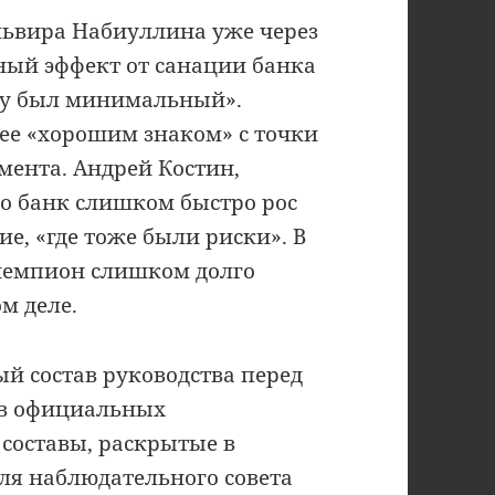
львира Набиуллина уже через
вный эффект от санации банка
му был минимальный».
ее «хорошим знаком» с точки
мента. Андрей Костин,
то банк слишком быстро рос
е, «где тоже были риски». В
 чемпион слишком долго
м деле.
 состав руководства перед
 в официальных
составы, раскрытые в
 для наблюдательного совета