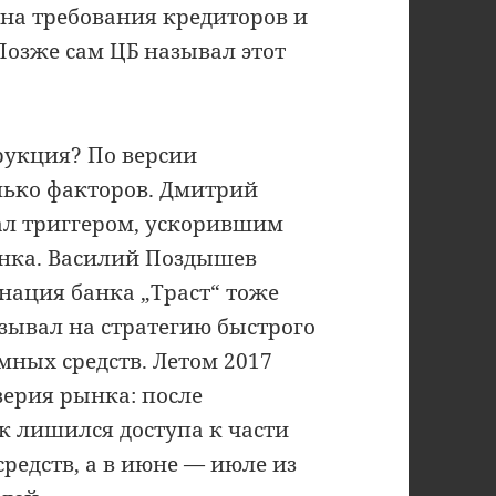
на требования кредиторов и
 Позже сам ЦБ называл этот
рукция? По версии
олько факторов. Дмитрий
тал триггером, ускорившим
анка. Василий Поздышев
анация банка „Траст“ тоже
азывал на стратегию быстрого
ёмных средств. Летом 2017
верия рынка: после
к лишился доступа к части
редств, а в июне — июле из