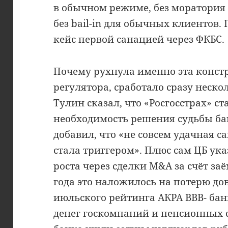
в обычном режиме, без моратория 
без bail-in для обычных клиентов.
кейс первой санацией через ФКБС.
Почему рухнула именно эта конст
регулятора, сработало сразу неск
Тулин сказал, что «Росгосстрах» с
необходимость решения судьбы б
добавил, что «не совсем удачная с
стала триггером». Плюс сам ЦБ ук
роста через сделки M&A за счёт за
года это наложилось на потерю до
июльского рейтинга АКРА BBB- бан
денег госкомпаний и пенсионных с