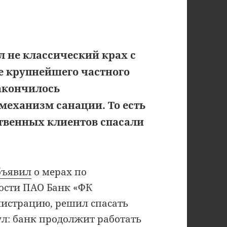
л не классический крах с
е крупнейшего частного
закончилось
механизм санации. То есть
ственных клиентов спасали
бъявил
о мерах по
сти ПАО Банк «ФК
истрацию, решил спасать
ул: банк продолжит работать