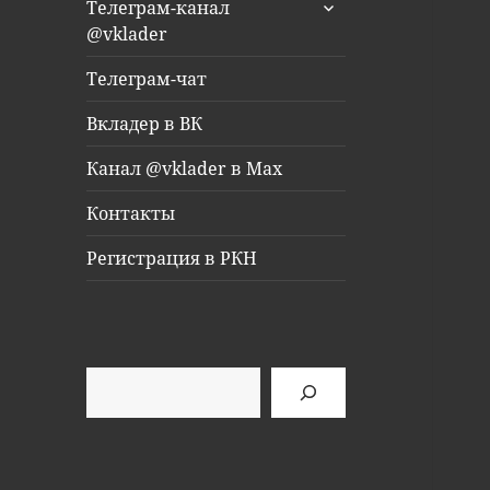
раскрыть
Телеграм-канал
дочернее
@vklader
меню
Телеграм-чат
Вкладер в ВК
Канал @vklader в Max
Контакты
Регистрация в РКН
Поиск