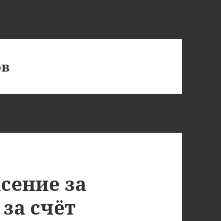
ов
сение за
за счёт