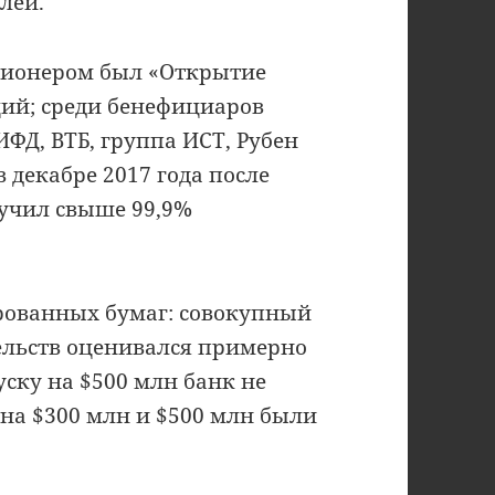
лей.
ционером был «Открытие
ций; среди бенефициаров
ИФД, ВТБ, группа ИСТ, Рубен
 декабре 2017 года после
учил свыше 99,9%
рованных бумаг: совокупный
ельств оценивался примерно
уску на $500 млн банк не
 на $300 млн и $500 млн были