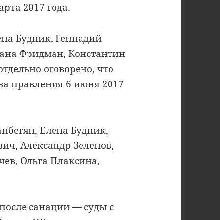
арта 2017 года.
ена Будник, Геннадий
лана Фридман, Константин
отдельно оговорено, что
ва правления 6 июня 2017
ганбегян, Елена Будник,
ич, Александр Зеленов,
ев, Ольга Плаксина,
после санации — суды с