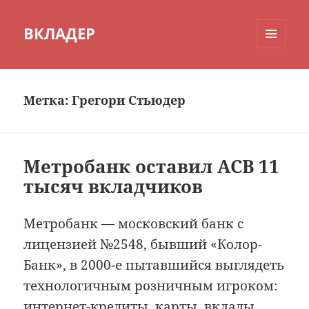
ВКЛАДЕР
МЕНЮ
И
ВИДЖЕТЫ
Метка:
Грегори Стьюдер
Метробанк оставил АСВ 11
тысяч вкладчиков
Метробанк — московский банк с
лицензией №2548, бывший «Колор-
Банк», в 2000-е пытавшийся выглядеть
технологичным розничным игроком:
интернет-кредиты, карты, вклады,