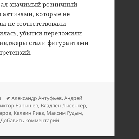
абрал значимый розничный
н активами, которые не
рвы не соответствовали
чилась, убытки переложили
енеджеры стали фигурантами
ретензий.
Метки
н
Александр Антуфьев
,
Андрей
иктор Барышев
,
Владлен Лысенкер
,
аров
,
Калвин Ривз
,
Максим Гудым
,
к записи Метробанк оставил АСВ
Добавить комментарий