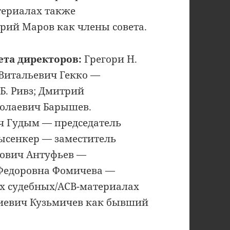
териалах также
рий Маров как члены совета.
ета директоров:
Грегори Н.
 Витальевич Гекко —
Б. Ривз; Дмитрий
колаевич Барышев.
 Гудым — председатель
ысенкер — заместитель
нович Антуфьев —
 Федоровна Фомичева —
их судебных/АСВ-материалах
гиевич Кузьмичев как бывший