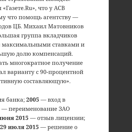
«Газете.Ru», что у АСВ
ому что помощь агентству —
ходов ЦБ. Михаил Матовников
ольшая группа вкладчиков
 с максимальными ставками и
ьшую долю компенсаций.
ать многократное получение
ал варианту с 90-процентной
ятивную составляющую».
я банка;
2005
— вход в
4
— переименование ЗАО
июня 2015
— отзыв лицензии;
;
29 июля 2015
— решение о