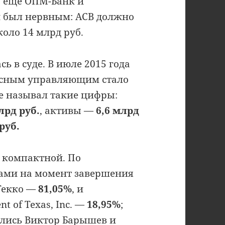
а ещё ОПМ-Банк и
н был нервным: АСВ должно
оло 14 млрд руб.
 в суде. В июле 2015 года
рсным управляющим стало
де называл такие цифры:
лрд руб.
, активы —
6,6 млрд
руб.
 компактной. По
ами на момент завершения
Гекко —
81,05%
, и
t of Texas, Inc. —
18,95%
;
лись Виктор Барышев и