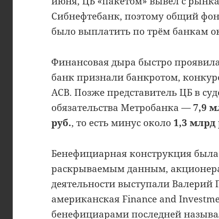
июня, ЦБ «пакетом» вывел с рынк
Сибнефтебанк, поэтому общий фо
было выплатить по трём банкам ок
Финансовая дыра быстро проявилась
банк признали банкротом, конку
АСВ. Позже представитель ЦБ в су
обязательства Метробанка —
7,9 м
руб.
, то есть минус около
1,3 млрд 
Бенефициарная конструкция была
раскрываемым данным, акционер
деятельности выступали Валерий 
американская Finance and Investmen
бенефициарами последней называ