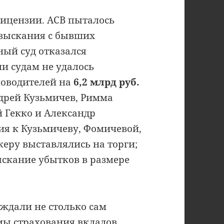
лицензии. АСВ пыталось
взыскания с бывших
ный суд отказался
и судам не удалось
ководителей на
6,2 млрд руб.
дрей Кузьмичев, Римма
 Гекко и Александр
ия к Кузьмичеву, Фомичевой,
керу выставлялись на торги;
ыскание убытков в размере
ждали не столько сам
мы страхования вкладов.