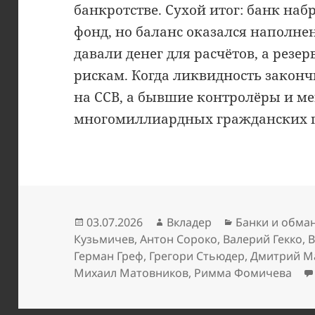
банкротстве. Сухой итог: банк н
фонд, но баланс оказался наполне
давали денег для расчётов, а резе
рискам. Когда ликвидность закон
на ССВ, а бывшие контролёры и м
многомиллиардных гражданских п
Опубликовано
Автор
Рубрики
03.07.2026
Вкладер
Банки и обма
Кузьмичев
,
Антон Сороко
,
Валерий Гекко
,
В
Герман Греф
,
Грегори Стьюдер
,
Дмитрий М
Михаил Матовников
,
Римма Фомичева