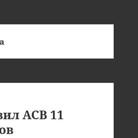
а
вил АСВ 11
ов