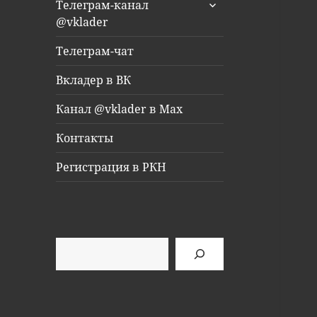
раскрыть
Телеграм-канал
дочернее
@vklader
меню
Телеграм-чат
Вкладер в ВК
Канал @vklader в Max
Контакты
Регистрация в РКН
Поиск