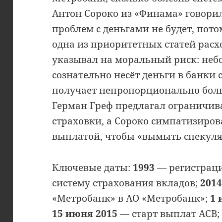
Антон Сороко из «Финама» говорил 
проблем с деньгами не будет, пот
одна из приоритетных статей рас
указывал на моральный риск: неб
сознательно несёт деньги в банки
получает непропорционально бол
Герман Греф предлагал ограничив
страховки, а Сороко симпатизиров
выплатой, чтобы «вымыть спекул
Ключевые даты:
1993
— регистраци
систему страхования вкладов;
201
«Метробанк» в АО «Метробанк»;
1 
15 июня 2015
— старт выплат АСВ