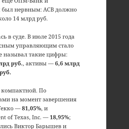
а ещё ОПМ-Банк и
н был нервным: АСВ должно
оло 14 млрд руб.
 в суде. В июле 2015 года
рсным управляющим стало
де называл такие цифры:
лрд руб.
, активы —
6,6 млрд
руб.
 компактной. По
ами на момент завершения
Гекко —
81,05%
, и
t of Texas, Inc. —
18,95%
;
лись Виктор Барышев и