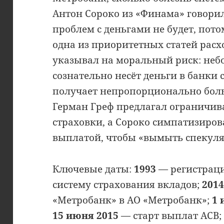
Антон Сороко из «Финама» говорил 
проблем с деньгами не будет, пот
одна из приоритетных статей рас
указывал на моральный риск: неб
сознательно несёт деньги в банки
получает непропорционально бол
Герман Греф предлагал ограничив
страховки, а Сороко симпатизиров
выплатой, чтобы «вымыть спекул
Ключевые даты:
1993
— регистраци
систему страхования вкладов;
201
«Метробанк» в АО «Метробанк»;
1 
15 июня 2015
— старт выплат АСВ