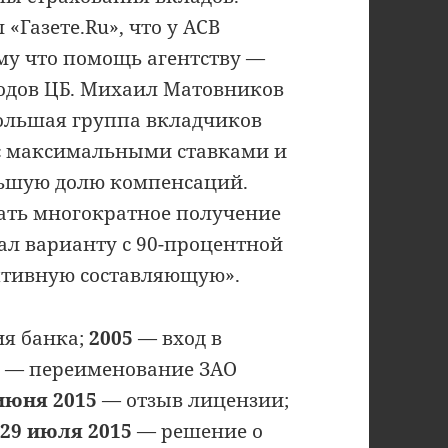
«Газете.Ru», что у АСВ
ому что помощь агентству —
ходов ЦБ. Михаил Матовников
ольшая группа вкладчиков
 с максимальными ставками и
ьшую долю компенсаций.
ать многократное получение
ал варианту с 90-процентной
ятивную составляющую».
я банка;
2005
— вход в
4
— переименование ЗАО
июня 2015
— отзыв лицензии;
;
29 июля 2015
— решение о