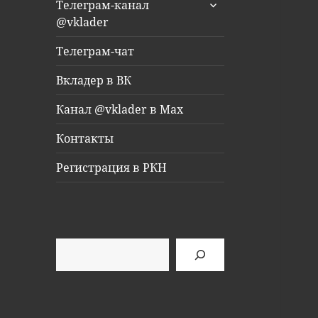
раскрыть
Телеграм-канал
дочернее
@vklader
меню
Телеграм-чат
Вкладер в ВК
Канал @vklader в Max
Контакты
Регистрация в РКН
Поиск