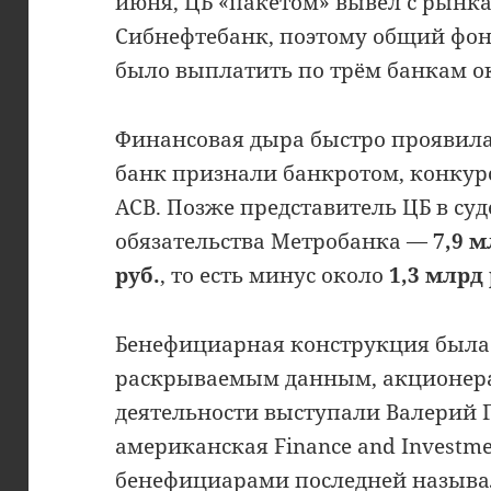
июня, ЦБ «пакетом» вывел с рынк
Сибнефтебанк, поэтому общий фо
было выплатить по трём банкам ок
Финансовая дыра быстро проявилась
банк признали банкротом, конку
АСВ. Позже представитель ЦБ в су
обязательства Метробанка —
7,9 м
руб.
, то есть минус около
1,3 млрд 
Бенефициарная конструкция была
раскрываемым данным, акционер
деятельности выступали Валерий 
американская Finance and Investmen
бенефициарами последней называ