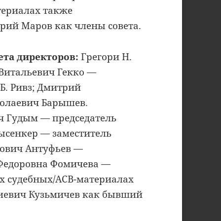
териалах также
рий Маров как члены совета.
ета директоров:
Грегори Н.
 Витальевич Гекко —
Б. Ривз; Дмитрий
колаевич Барышев.
 Гудым — председатель
ысенкер — заместитель
нович Антуфьев —
 Федоровна Фомичева —
их судебных/АСВ-материалах
гиевич Кузьмичев как бывший