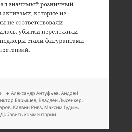
абрал значимый розничный
н активами, которые не
рвы не соответствовали
чилась, убытки переложили
енеджеры стали фигурантами
ретензий.
Метки
н
Александр Антуфьев
,
Андрей
иктор Барышев
,
Владлен Лысенкер
,
аров
,
Калвин Ривз
,
Максим Гудым
,
к записи Метробанк оставил АСВ
Добавить комментарий