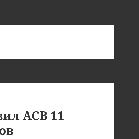
вил АСВ 11
ов