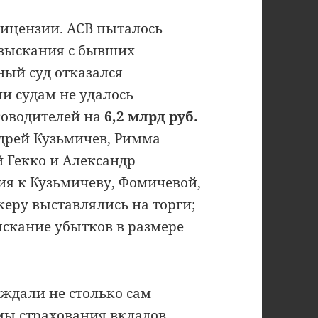
лицензии. АСВ пыталось
взыскания с бывших
ный суд отказался
и судам не удалось
ководителей на
6,2 млрд руб.
дрей Кузьмичев, Римма
 Гекко и Александр
ия к Кузьмичеву, Фомичевой,
керу выставлялись на торги;
ыскание убытков в размере
ждали не столько сам
мы страхования вкладов.