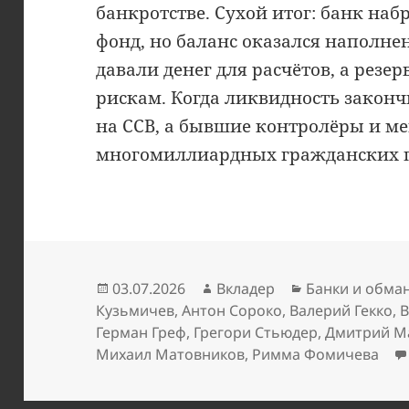
банкротстве. Сухой итог: банк н
фонд, но баланс оказался наполне
давали денег для расчётов, а резе
рискам. Когда ликвидность закон
на ССВ, а бывшие контролёры и м
многомиллиардных гражданских п
Опубликовано
Автор
Рубрики
03.07.2026
Вкладер
Банки и обма
Кузьмичев
,
Антон Сороко
,
Валерий Гекко
,
В
Герман Греф
,
Грегори Стьюдер
,
Дмитрий М
Михаил Матовников
,
Римма Фомичева