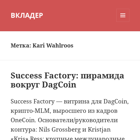
ВКЛАДЕР
МЕНЮ
И
ВИДЖЕТЫ
Метка:
Kari Wahlroos
Success Factory: пирамида
вокруг DagCoin
Success Factory — витрина для DagCoin,
крипто-MLM, выросшего из кадров
OneCoin. Основатели/руководители
контура: Nils Grossberg и Kristjan
«Kris» Ress; крупные международные