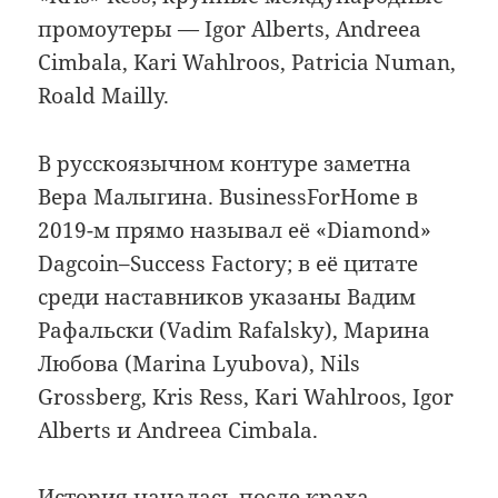
промоутеры — Igor Alberts, Andreea
Cimbala, Kari Wahlroos, Patricia Numan,
Roald Mailly.
В русскоязычном контуре заметна
Вера Малыгина. BusinessForHome в
2019-м прямо называл её «Diamond»
Dagcoin–Success Factory; в её цитате
среди наставников указаны Вадим
Рафальски (Vadim Rafalsky), Марина
Любова (Marina Lyubova), Nils
Grossberg, Kris Ress, Kari Wahlroos, Igor
Alberts и Andreea Cimbala.
История началась после краха