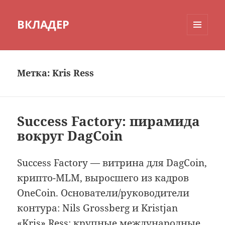
ВКЛАДЕР
МЕНЮ
И
ВИДЖЕТЫ
Метка:
Kris Ress
Success Factory: пирамида
вокруг DagCoin
Success Factory — витрина для DagCoin,
крипто-MLM, выросшего из кадров
OneCoin. Основатели/руководители
контура: Nils Grossberg и Kristjan
«Kris» Ress; крупные международные