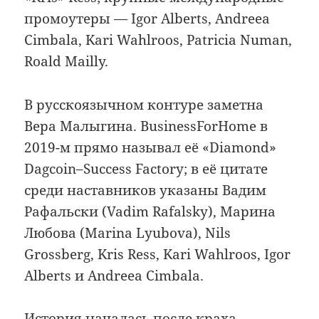
промоутеры — Igor Alberts, Andreea
Cimbala, Kari Wahlroos, Patricia Numan,
Roald Mailly.
В русскоязычном контуре заметна
Вера Малыгина. BusinessForHome в
2019-м прямо называл её «Diamond»
Dagcoin–Success Factory; в её цитате
среди наставников указаны Вадим
Рафальски (Vadim Rafalsky), Марина
Любова (Marina Lyubova), Nils
Grossberg, Kris Ress, Kari Wahlroos, Igor
Alberts и Andreea Cimbala.
История началась после краха