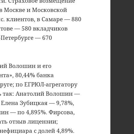
и. Страховое возмещение
 в Москве и Московской
ыс. клиентов, в Самаре — 880
атове — 580 вкладчиков
-Петербурге — 670
ий Волошин и его
та», 80,44% банка
руге; по ЕГРЮЛ-агрегатору
ь так: Анатолий Волошин —
 Елена Зубицкая — 9,78%,
ин — по 4,895%. Фирсова,
ать отзыв лицензии;
нефициара с долей 4,89%.