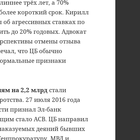
линнее трёх лет, а 70%
более короткий срок. Кирилл
л об агрессивных ставках по
ить до 20% годовых. Адвокат
рспективы отмены отзыва
ечал, что ЦБ обычно
 формальные признаки
ям на 2,2 млрд
стали
отства. 27 июля 2016 года
ти признал Эл-банк
щим стало АСВ. ЦБ направил
 наказуемых деяний бывших
Генпрокуратуру, МВД и