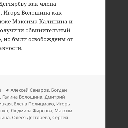
Дегтярёву как члена
, Игоря Волошина как
также Максима Калинина и
и получили обвинительный
, но были освобождены от
авности.
Метки
н
Алексей Санаров
,
Богдан
в
,
Галина Волошина
,
Дмитрий
ицкая
,
Елена Полицмако
,
Игорь
енко
,
Людмила Фирсова
,
Максим
нина
,
Олеся Дегтярёва
,
Сергей
си Эл-банк покинул Тольятти и мир в целом