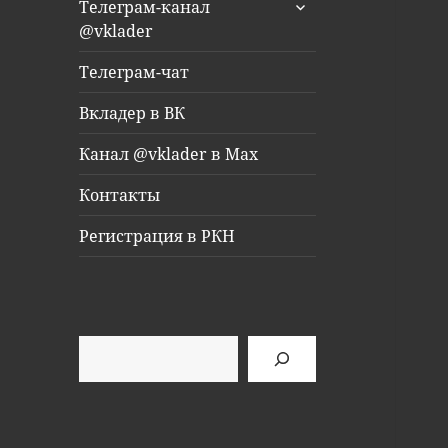
раскрыть
Телеграм-канал
дочернее
@vklader
меню
Телеграм-чат
Вкладер в ВК
Канал @vklader в Max
Контакты
Регистрация в РКН
Поиск