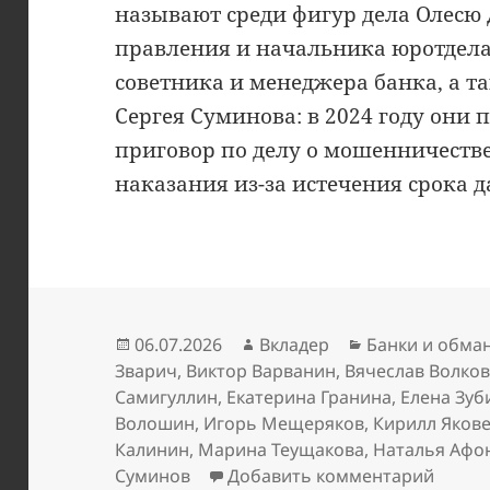
называют среди фигур дела Олесю 
правления и начальника юротдела
советника и менеджера банка, а 
Сергея Суминова: в 2024 году он
приговор по делу о мошенничестве
наказания из-за истечения срока д
Опубликовано
Автор
Рубрики
06.07.2026
Вкладер
Банки и обма
Зварич
,
Виктор Варванин
,
Вячеслав Волко
Самигуллин
,
Екатерина Гранина
,
Елена Зуб
Волошин
,
Игорь Мещеряков
,
Кирилл Яков
Калинин
,
Марина Теущакова
,
Наталья Афо
к запи
Суминов
Добавить комментарий