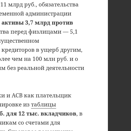
11 млрд руб., обязательства
временной администрации
:
активы 3,7 млрд против
ства перед физлицами — 5,1
имущественном
 кредиторов в ущерб другим,
ее чем на 100 млн руб. и о
м без реальной деятельности
ки и АСВ как плательщик
лировке из
таблицы
. для 12 тыс. вкладчиков
, в
чикам со счетами для