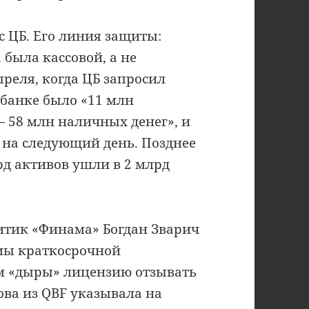
 ЦБ. Его линия защиты:
была кассовой, а не
преля, когда ЦБ запросил
 банке было «11 млн
— 58 млн наличных денег», и
 на следующий день. Позднее
рд активов ушли в 2 млрд
итик «Финама» Богдан Зварич
мы краткосрочной
ом «дыры» лицензию отзывать
ва из QBF указывала на