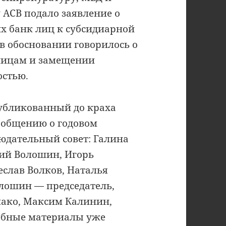
 АСВ подало заявление о
х банк лиц к субсидиарной
; в обосновании говорилось о
лицам и замещении
остью.
убликованный до краха
сообщению о годовом
людательный совет: Галина
ий Волошин, Игорь
еслав Волков, Наталья
лошин — председатель,
мако, Максим Калинин,
ебные материалы уже