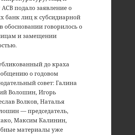
 АСВ подало заявление о
х банк лиц к субсидиарной
; в обосновании говорилось о
лицам и замещении
остью.
убликованный до краха
сообщению о годовом
людательный совет: Галина
ий Волошин, Игорь
еслав Волков, Наталья
лошин — председатель,
мако, Максим Калинин,
ебные материалы уже