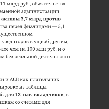
11 млрд руб., обязательства
временной администрации
:
активы 3,7 млрд против
ства перед физлицами — 5,1
имущественном
 кредиторов в ущерб другим,
ее чем на 100 млн руб. и о
м без реальной деятельности
ки и АСВ как плательщик
лировке из
таблицы
. для 12 тыс. вкладчиков
, в
чикам со счетами для