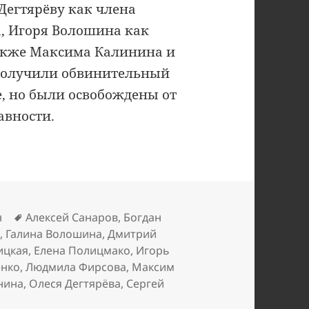
Дегтярёву как члена
, Игоря Волошина как
также Максима Калинина и
и получили обвинительный
, но были освобождены от
авности.
Метки
н
Алексей Санаров
,
Богдан
в
,
Галина Волошина
,
Дмитрий
ицкая
,
Елена Полицмако
,
Игорь
енко
,
Людмила Фирсова
,
Максим
нина
,
Олеся Дегтярёва
,
Сергей
си Эл-банк покинул Тольятти и мир в целом