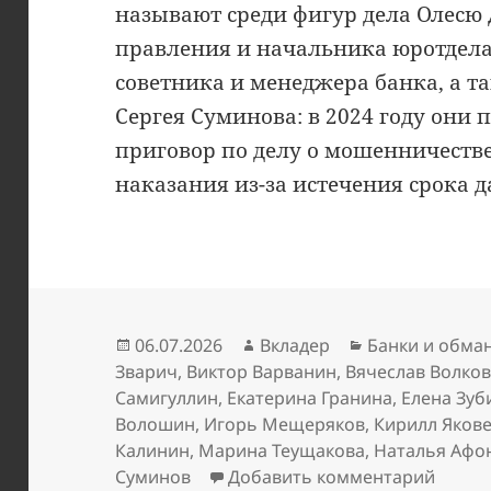
называют среди фигур дела Олесю 
правления и начальника юротдела
советника и менеджера банка, а 
Сергея Суминова: в 2024 году он
приговор по делу о мошенничестве
наказания из-за истечения срока д
Опубликовано
Автор
Рубрики
06.07.2026
Вкладер
Банки и обма
Зварич
,
Виктор Варванин
,
Вячеслав Волко
Самигуллин
,
Екатерина Гранина
,
Елена Зуб
Волошин
,
Игорь Мещеряков
,
Кирилл Яков
Калинин
,
Марина Теущакова
,
Наталья Афо
к запи
Суминов
Добавить комментарий