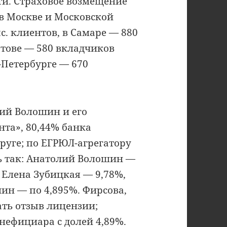
и. Страховое возмещение
 в Москве и Московской
ыс. клиентов, в Самаре — 880
атове — 580 вкладчиков
-Петербурге — 670
ий Волошин и его
та», 80,44% банка
руге; по ЕГРЮЛ-агрегатору
ь так: Анатолий Волошин —
 Елена Зубицкая — 9,78%,
ин — по 4,895%. Фирсова,
ать отзыв лицензии;
нефициара с долей 4,89%.