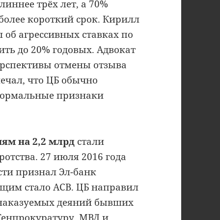
линнее трёх лет, а 70%
более короткий срок. Кирилл
л об агрессивных ставках по
ить до 20% годовых. Адвокат
рспективы отмены отзыва
ечал, что ЦБ обычно
 формальные признаки
ям на 2,2 млрд
стали
отства. 27 июля 2016 года
ти признал Эл-банк
щим стало АСВ. ЦБ направил
 наказуемых деяний бывших
Генпрокуратуру, МВД и