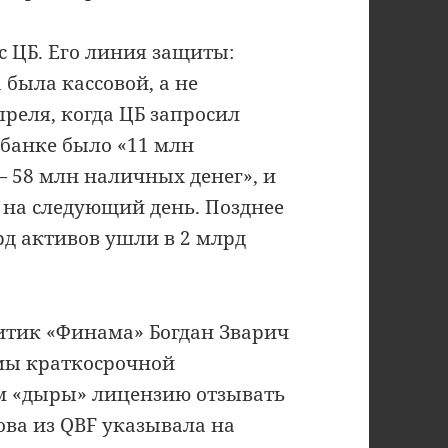
 ЦБ. Его линия защиты:
была кассовой, а не
преля, когда ЦБ запросил
 банке было «11 млн
— 58 млн наличных денег», и
 на следующий день. Позднее
рд активов ушли в 2 млрд
итик «Финама» Богдан Зварич
мы краткосрочной
ом «дыры» лицензию отзывать
ва из QBF указывала на