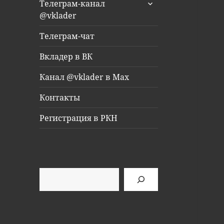
раскрыть
Телеграм-канал
дочернее
@vklader
меню
Телеграм-чат
Вкладер в ВК
Канал @vklader в Max
Контакты
Регистрация в РКН
Поиск