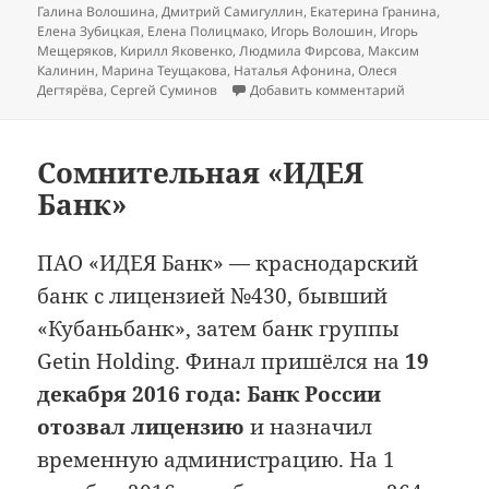
Галина Волошина
,
Дмитрий Самигуллин
,
Екатерина Гранина
,
Елена Зубицкая
,
Елена Полицмако
,
Игорь Волошин
,
Игорь
Мещеряков
,
Кирилл Яковенко
,
Людмила Фирсова
,
Максим
Калинин
,
Марина Теущакова
,
Наталья Афонина
,
Олеся
к записи Эл-
Дегтярёва
,
Сергей Суминов
Добавить комментарий
Сомнительная «ИДЕЯ
Банк»
ПАО «ИДЕЯ Банк» — краснодарский
банк с лицензией №430, бывший
«Кубаньбанк», затем банк группы
Getin Holding. Финал пришёлся на
19
декабря 2016 года: Банк России
отозвал лицензию
и назначил
временную администрацию. На 1