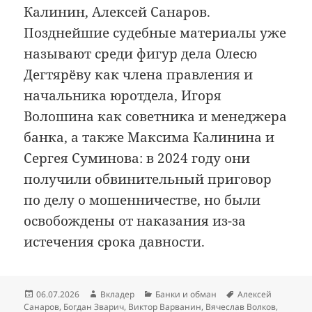
Калинин, Алексей Санаров.
Позднейшие судебные материалы уже
называют среди фигур дела Олесю
Дегтярёву как члена правления и
начальника юротдела, Игоря
Волошина как советника и менеджера
банка, а также Максима Калинина и
Сергея Суминова: в 2024 году они
получили обвинительный приговор
по делу о мошенничестве, но были
освобождены от наказания из-за
истечения срока давности.
Опубликовано
Автор
Рубрики
Метки
06.07.2026
Вкладер
Банки и обман
Алексей
Санаров
,
Богдан Зварич
,
Виктор Варванин
,
Вячеслав Волков
,