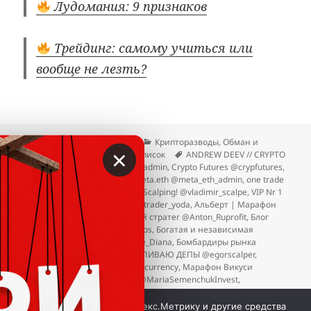
Лудомания: 9 признаков
Трейдинг: самому учиться или
вообще не лезть?
Опубликовано
Автор
Рубрики
12.04.2026
Вкладер
Крипторазводы
,
Обман и
×
Метки
трейдинг
,
Отзывы
,
Чёрный список
ANDREW DEEV // CRYPTO
@jturr
,
Bagrov Trade @bagrov_admin
,
Crypto Futures @crypfutures
,
Just Trade It @marktrade33
,
meta.eth @meta_eth_admin
,
one trade
money @timur_cryp1to
,
Smart Scalping! @vladimir_scalpe
,
VIP Nr 1
@Vlad_viptrade
,
Yoda Trader @trader_yoda
,
Альберт | Марафон
Х100 @albertx100
,
Банковский стратег @Anton_Ruprofit
,
Блог
маркетмейкера @tradeadminos
,
Богатая и независимая
@DianaTrd_Investor @FinGuide_Diana
,
Бомбардиры рынка
@b0mbIto
,
Егор Скальпер | СЛИВАЮ ДЕПЫ @egorscalper
,
Марафон Silver Trade @pavel_currency
,
Марафон Викуси
@vikatred
,
Мария Семенчук @MariaSemenchukInvest
,
Мария|She Trades @InvestCoach_Maria
к записи Чёрный список зазывал в крипту 
Добавить комментарий
Мы используем куки, Яндекс.Метрику и другие средства