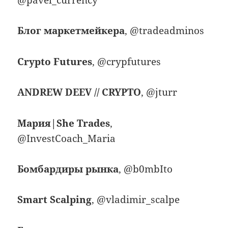
Блог маркетмейкера
, @tradeadminos
Crypto Futures
, @crypfutures
ANDREW DEEV // CRYPTO
, @jturr
Мария|She Trades
,
@InvestCoach_Maria
Бомбардиры рынка
, @b0mbIto
Smart Scalping
, @vladimir_scalpe