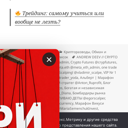
Трейдинг: самому учиться или
вообще не лезть?
Опубликовано
Автор
Рубрики
12.04.2026
Вкладер
Крипторазводы
,
Обман и
×
Метки
трейдинг
,
Отзывы
,
Чёрный список
ANDREW DEEV // CRYPTO
@jturr
,
Bagrov Trade @bagrov_admin
,
Crypto Futures @crypfutures
,
Just Trade It @marktrade33
,
meta.eth @meta_eth_admin
,
one trade
money @timur_cryp1to
,
Smart Scalping! @vladimir_scalpe
,
VIP Nr 1
@Vlad_viptrade
,
Yoda Trader @trader_yoda
,
Альберт | Марафон
Х100 @albertx100
,
Банковский стратег @Anton_Ruprofit
,
Блог
маркетмейкера @tradeadminos
,
Богатая и независимая
@DianaTrd_Investor @FinGuide_Diana
,
Бомбардиры рынка
@b0mbIto
,
Егор Скальпер | СЛИВАЮ ДЕПЫ @egorscalper
,
Марафон Silver Trade @pavel_currency
,
Марафон Викуси
@vikatred
,
Мария Семенчук @MariaSemenchukInvest
,
Мария|She Trades @InvestCoach_Maria
к записи Чёрный список зазывал в крипту 
Добавить комментарий
Мы используем куки, Яндекс.Метрику и другие средства
аналитики для наилучшего представления нашего сайта.