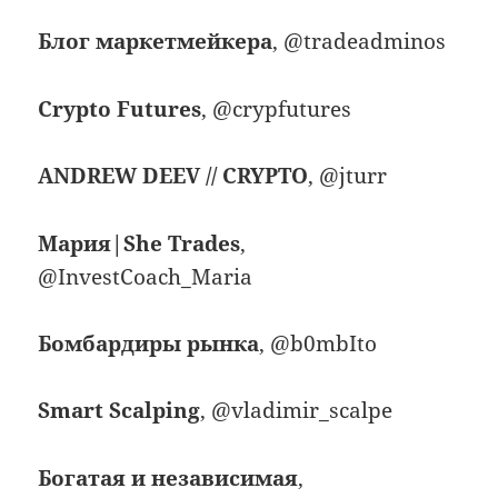
Блог маркетмейкера
, @tradeadminos
Crypto Futures
, @crypfutures
ANDREW DEEV // CRYPTO
, @jturr
Мария|She Trades
,
@InvestCoach_Maria
Бомбардиры рынка
, @b0mbIto
Smart Scalping
, @vladimir_scalpe
Богатая и независимая
,