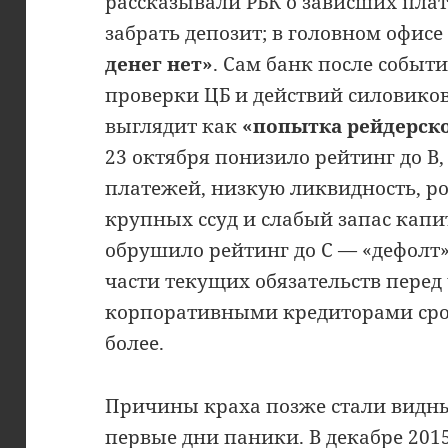
рассказывали РБК о зависших пла
забрать депозит; в головном офис
денег нет»
. Сам банк после событи
проверки ЦБ и действий силовиков
выглядит как
«попытка рейдерско
23 октября понизило рейтинг до B
платежей, низкую ликвидность, ро
крупных ссуд и слабый запас капит
обрушило рейтинг до C — «дефолт»
части текущих обязательств перед
корпоративными кредиторами сро
более.
Причины краха позже стали видны 
первые дни паники. В декабре 201