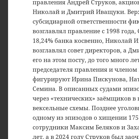
правления Андрей Струков, акцион
Николай и Дмитрий Иващуки. Верх
субсидиарной ответственности фик
возглавлял правление с 1998 года
18,24% банка косвенно, Николай И
возглавлял совет директоров, а Д
его на этом посту, до того много л
председателя правления и членом
фигурируют Ирина Пискунова, На
Семина. В описанных судами эпиз
через «технических» заёмщиков в 
вексельные схемы. Позднее уголов
одному из эпизодов о хищении 17
сотрудники Максим Беляков и Зах
лет, а в 2024 году Струков был за