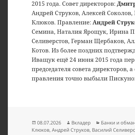
2015 года. Совет директоров:
Дмитр
Андрей Струков, Алексей Соколов,
Клюков. Правление:
Андрей Струк
Семина, Наталия Ярощук, Ирина П
Селиверстов, Герман Щербаков, Ал
Котов. Из более поздних подтвер
Иващук ещё 24 июня 2015 года пер
председателя совета директоров, а 
правления точно выбыли Пискуно
Опубликовано
Автор
Рубрики
08.07.2026
Вкладер
Банки и обма
Клюков
,
Андрей Струков
,
Василий Селивер