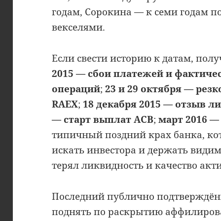
годам, Сорокина — к семи годам по
векселями.
Если свести историю к датам, полу
2015 — сбои платежей и фактиче
операций
;
23 и 29 октября — рез
RAEX
;
18 декабря 2015 — отзыв л
— старт выплат АСВ
;
март 2016 —
типичный поздний крах банка, к
искать инвестора и держать видим
терял ликвидность и качество акти
Последний публично подтверждённ
поднять по раскрытию аффилиров