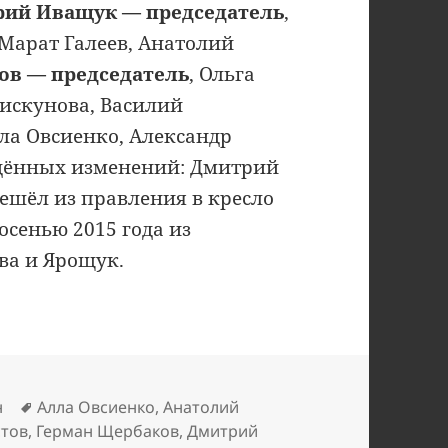
ий Иващук — председатель
,
 Марат Галеев, Анатолий
ов — председатель
, Ольга
искунова, Василий
ла Овсиенко, Александр
ждённых изменений: Дмитрий
ешёл из правления в кресло
осенью 2015 года из
ва и Ярощук.
Метки
н
Алла Овсиенко
,
Анатолий
стов
,
Герман Щербаков
,
Дмитрий