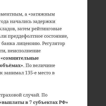
моментным, а «затяжным
 года начались задержки
кладов, затем рейтинговые
ли преддефолтное состояние,
 у банка лицензию. Регулятор
сти, неисполнение
и
«сомнительные
 объёмах»
. По величине
к занимал 135-е место в
траховой случай. По
«выплаты в 7 субъектах РФ»