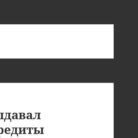
ыдавал
редиты