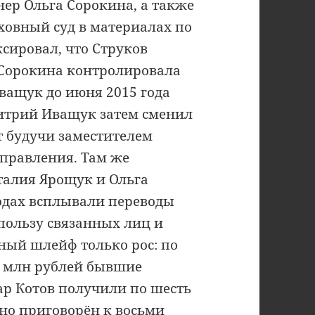
ер Ольга Сорокина, а также
овный суд в материалах по
сировал, что Струков
, Сорокина контролировала
ващук до июня 2015 года
митрий Иващук затем сменил
ет будучи заместителем
 правления. Там же
талия Ярощук и Ольга
одах всплывали переводы
пользу связанных лиц и
ный шлейф только рос: по
5 млн рублей бывшие
ар Котов получили по шесть
очно приговорён к восьми