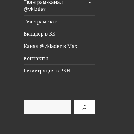
раскрыть
Телеграм-канал
дочернее
@vklader
меню
Телеграм-чат
Вкладер в ВК
Канал @vklader в Max
Контакты
Регистрация в РКН
Поиск