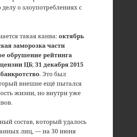
 делу о злоупотреблениях с
чается такая канва:
октябрь
ская заморозка части
кое обрушение рейтинга
ицензии ЦБ
;
31 декабря 2015
 банкротство
. Это был
оторый внешне ещё пытался
ость жизни, но внутри уже
вов.
ый состав, который удалось
анных лиц, — на 30 июня