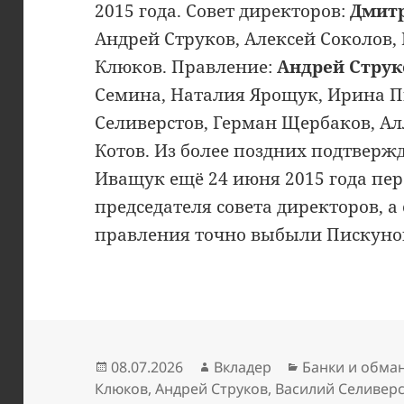
2015 года. Совет директоров:
Дмитр
Андрей Струков, Алексей Соколов,
Клюков. Правление:
Андрей Струк
Семина, Наталия Ярощук, Ирина П
Селиверстов, Герман Щербаков, Ал
Котов. Из более поздних подтвер
Иващук ещё 24 июня 2015 года пер
председателя совета директоров, а 
правления точно выбыли Пискуно
Опубликовано
Автор
Рубрики
08.07.2026
Вкладер
Банки и обма
Клюков
,
Андрей Струков
,
Василий Селивер