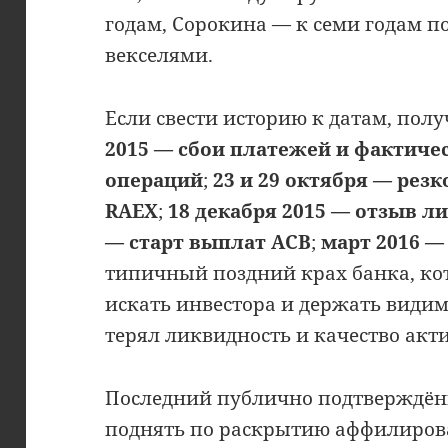
годам, Сорокина — к семи годам по
векселями.
Если свести историю к датам, полу
2015 — сбои платежей и фактиче
операций
;
23 и 29 октября — рез
RAEX
;
18 декабря 2015 — отзыв л
— старт выплат АСВ
;
март 2016 —
типичный поздний крах банка, к
искать инвестора и держать видим
терял ликвидность и качество акти
Последний публично подтверждённ
поднять по раскрытию аффилиров