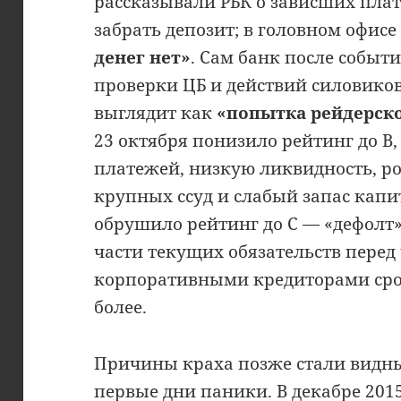
рассказывали РБК о зависших пла
забрать депозит; в головном офис
денег нет»
. Сам банк после событи
проверки ЦБ и действий силовиков
выглядит как
«попытка рейдерско
23 октября понизило рейтинг до B
платежей, низкую ликвидность, ро
крупных ссуд и слабый запас капит
обрушило рейтинг до C — «дефолт»
части текущих обязательств перед
корпоративными кредиторами сро
более.
Причины краха позже стали видны 
первые дни паники. В декабре 201