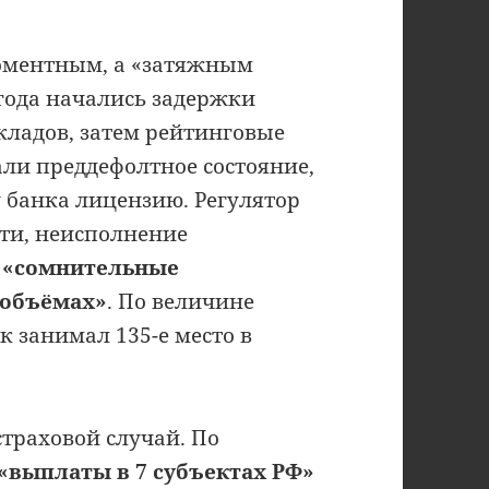
моментным, а «затяжным
 года начались задержки
кладов, затем рейтинговые
ли преддефолтное состояние,
 у банка лицензию. Регулятор
сти, неисполнение
и
«сомнительные
 объёмах»
. По величине
к занимал 135-е место в
траховой случай. По
«выплаты в 7 субъектах РФ»