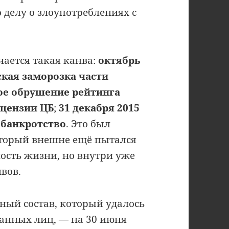
 делу о злоупотреблениях с
чается такая канва:
октябрь
ская заморозка части
кое обрушение рейтинга
ицензии ЦБ
;
31 декабря 2015
 банкротство
. Это был
оторый внешне ещё пытался
ость жизни, но внутри уже
вов.
ый состав, который удалось
анных лиц, — на 30 июня