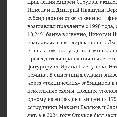
правления Андрей Струков, акцион
Николай и Дмитрий Иващуки. Верх
субсидиарной ответственности фик
возглавлял правление с 1998 года
18,24% банка косвенно, Николай И
возглавлял совет директоров, а Д
его на этом посту, до того много л
председателя правления и членом
фигурируют Ирина Пискунова, На
Семина. В описанных судами эпиз
через «технических» заёмщиков в 
вексельные схемы. Позднее уголов
одному из эпизодов о хищении 17
сотрудники Максим Беляков и Зах
лет, а в 2024 году Струков был за