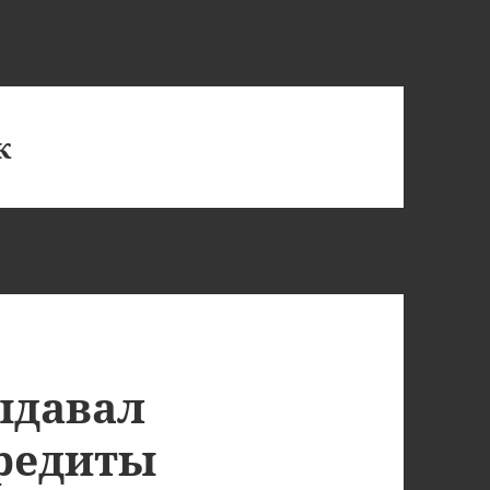
к
ыдавал
редиты