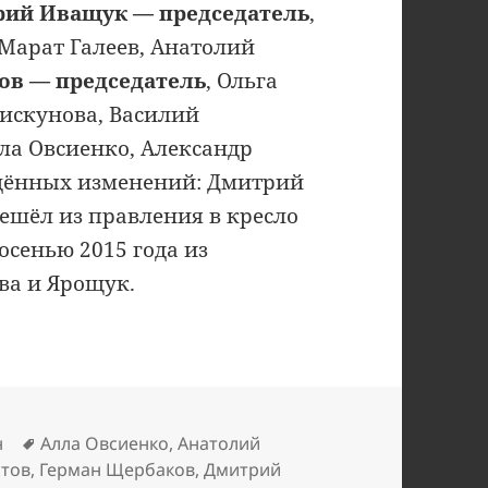
ий Иващук — председатель
,
 Марат Галеев, Анатолий
ов — председатель
, Ольга
искунова, Василий
ла Овсиенко, Александр
ждённых изменений: Дмитрий
ешёл из правления в кресло
осенью 2015 года из
ва и Ярощук.
Метки
н
Алла Овсиенко
,
Анатолий
стов
,
Герман Щербаков
,
Дмитрий