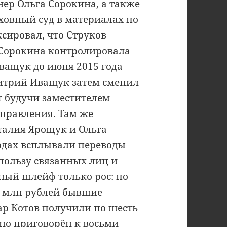
ер Ольга Сорокина, а также
овный суд в материалах по
сировал, что Струков
, Сорокина контролировала
ващук до июня 2015 года
митрий Иващук затем сменил
ет будучи заместителем
 правления. Там же
талия Ярощук и Ольга
одах всплывали переводы
пользу связанных лиц и
ный шлейф только рос: по
5 млн рублей бывшие
ар Котов получили по шесть
очно приговорён к восьми