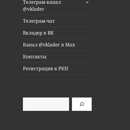
раскрыть
Телеграм-канал
дочернее
@vklader
меню
Телеграм-чат
Вкладер в ВК
Канал @vklader в Max
Контакты
Регистрация в РКН
Поиск