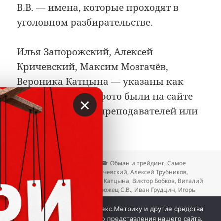
В.В. — имена, которые проходят в
уголовном разбирательстве.
Илья Запорожский, Алексей
Кричевский, Максим Мозгачёв,
Вероника Катцына — указаны как
лица, чьи имена/фото были на сайте
×
АУФИ в качестве преподавателей или
экспертов.
Опубликовано
Автор
Рубрики
30.04.2026
Вкладер
Обман и трейдинг
,
Самое
Метки
интересное
Алексей Кричевский
,
Алексей Трубников
,
Арсений Дадашев
,
Вероника Катцына
,
Виктор Бобков
,
Виталий
Фидуров
,
Володин В.В.
,
Запорожец С.В.
,
Иван Грудцин
,
Игорь
Литов
,
Илья Запорожский
,
Максим Мозгачёв
,
Михаил
к записи Борец с мошенника
Кошевский
Добавить комментарий
Мы используем куки, Яндекс.Метрику и другие средства
аналитики для наилучшего представления нашего сайта.