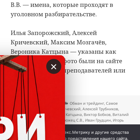
В.В. — имена, которые проходят в
уголовном разбирательстве.
Илья Запорожский, Алексей
Кричевский, Максим Мозгачёв,
Вероника Катцына — указаны как
лица, чьи имена/фото были на сайте
×
АУФИ в качестве преподавателей или
экспертов.
Опубликовано
Автор
Рубрики
30.04.2026
Вкладер
Обман и трейдинг
,
Самое
Метки
интересное
Алексей Кричевский
,
Алексей Трубников
,
Арсений Дадашев
,
Вероника Катцына
,
Виктор Бобков
,
Виталий
Фидуров
,
Володин В.В.
,
Запорожец С.В.
,
Иван Грудцин
,
Игорь
Литов
,
Илья Запорожский
,
Максим Мозгачёв
,
Михаил
к записи Борец с мошенника
Кошевский
Добавить комментарий
Мы используем куки, Яндекс.Метрику и другие средства
аналитики для наилучшего представления нашего сайта.