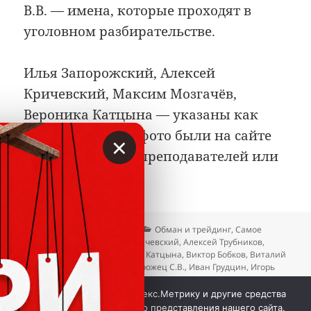
В.В. — имена, которые проходят в
уголовном разбирательстве.
Илья Запорожский, Алексей
Кричевский, Максим Мозгачёв,
Вероника Катцына — указаны как
лица, чьи имена/фото были на сайте
×
АУФИ в качестве преподавателей или
экспертов.
Опубликовано
Автор
Рубрики
30.04.2026
Вкладер
Обман и трейдинг
,
Самое
Метки
интересное
Алексей Кричевский
,
Алексей Трубников
,
Арсений Дадашев
,
Вероника Катцына
,
Виктор Бобков
,
Виталий
Фидуров
,
Володин В.В.
,
Запорожец С.В.
,
Иван Грудцин
,
Игорь
Литов
,
Илья Запорожский
,
Максим Мозгачёв
,
Михаил
к записи Борец с мошенника
Кошевский
Добавить комментарий
Мы используем куки, Яндекс.Метрику и другие средства
аналитики для наилучшего представления нашего сайта.