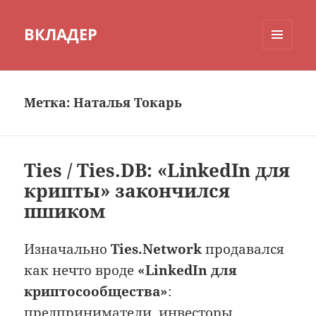
ВКЛАДЕР
МЕНЮ
И
ВИДЖЕТЫ
Метка:
Наталья Токарь
Ties / Ties.DB: «LinkedIn для
крипты» закончился
пшиком
Изначально
Ties.Network
продавался
как нечто вроде
«LinkedIn для
криптосообщества»
:
предприниматели, инвесторы,