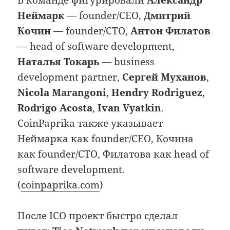
В команде фигурировали
Александр
Неймарк
— founder/CEO,
Дмитрий
Кочин
— founder/CTO,
Антон Филатов
— head of software development,
Наталья Токарь
— business
development partner,
Сергей Муханов
,
Nicola Marangoni
,
Hendry Rodriguez
,
Rodrigo Acosta
,
Ivan Vyatkin
.
CoinPaprika также указывает
Неймарка как founder/CEO, Кочина
как founder/CTO, Филатова как head of
software development.
(
coinpaprika.com
)
После ICO проект быстро сделал