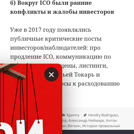
6) Вокруг ICO были ранние
конфликты и жалобы инвесторов
Уже в 2017 году появлялись
публичные критические посты
инвесторов/наблюдателей: про
продление ICO, коммуникацию по
refunds, падение цены, листинги,
×
конфликт с Натальей Токарь и
внутренние вопросы к расходованию
денег.
Опубликовано
Автор
Рубрики
Метки
05.05.2026
Вкладер
Крипта
Hendry Rodriguez
,
Nicola Marangoni
,
Rodrigo Acosta
,
Александр Неймарк
,
Антон
Филатов
,
Дмитрий Кочин
,
Иван Вяткин
,
Истории провальных
ICO
,
Наталья Токарь
,
Сергей Муханов