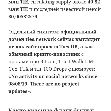
млн TIE
, circulating supply около
40,82
млн TIE
и последней известной ценой
$0,00532576
.
Отдельный симптом:
официальный
домен ties.network сейчас выглядит
не как сайт проекта Ties.DB, а как
обычный крипто-новостник
с
постами про Bitcoin, Trust Wallet, Mt.
Gox, FTX и т.п. ICO Drops фиксирует:
«No activity on social networks since
08/08/19. There are no project
updates»
.
Какие красные флаги были у