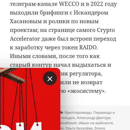
телеграм-канале WECCO и в 2022 году
выходили брифинги с Искандером
Хасановым и ролики по новым
проектам; на странице самого Crypto
Accelerator даже был встроен переход
к заработку через токен RAIDO.
Иными словами, после того как
старый контур начал выдыхаться и
попал в поле зрения регулятора,
×
публике предложили не возврат
денег, а следующую «экосистему».
Опубликовано
Автор
Рубрики
10.06.2026
Вкладер
Крипторазводы
,
Пирамиды и
Метки
признаки
Александр Байгильдин
,
Александр Дмитрук
,
Естай Кешильбаев
,
Максим Голобокий
,
обман на майнинге
,
Оксана Гринько
,
Олег Мельник
,
Ольга Киселёва
,
Элона