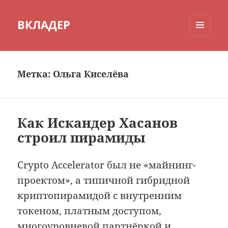
ВКЛАДЕР
МЕНЮ
И
ВИДЖЕТЫ
Метка:
Ольга Киселёва
Как Искандер Хасанов
строил пирамиды
Crypto Accelerator был не «майнинг-
проектом», а типичной гибридной
криптопирамидой с внутренним
токеном, платным доступом,
многоуровневой партнёркой и