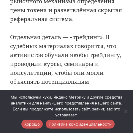
рыночного механизма определения
цены токена и разветвлённая скрытая
реферальная система.
Отдельная деталь — «трейдинг». В
судебных материалах говорится, что
активистов обучали якобы трейдингу,
проводили курсы, семинары и
консультации, чтобы они могли
объяснять потенциальным
вкладчикам «экономическую модель»
Мы используем куки, Яндекс.Метрику и другие средства
проекта и вовлекать новых людей. По
аналитики для наилучшего представления нашего сайта.
сути, вокруг токена выстраивалась не
Если вы продолжите использовать сайт, значит, вас это
устраивает.
экономика, а сеть продавцов мечты о
Хорошо
Политика конфиденциальности
лёгком доходе.