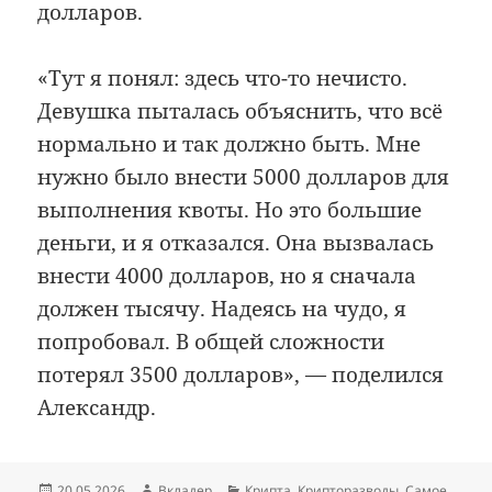
долларов.
«Тут я понял: здесь что-то нечисто.
Девушка пыталась объяснить, что всё
нормально и так должно быть. Мне
нужно было внести 5000 долларов для
выполнения квоты. Но это большие
деньги, и я отказался. Она вызвалась
внести 4000 долларов, но я сначала
должен тысячу. Надеясь на чудо, я
попробовал. В общей сложности
потерял 3500 долларов», — поделился
Александр.
Опубликовано
Автор
Рубрики
20.05.2026
Вкладер
Крипта
,
Крипторазводы
,
Самое