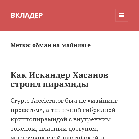
ВКЛАДЕР
МЕНЮ
И
ВИДЖЕТЫ
Метка:
обман на майнинге
Как Искандер Хасанов
строил пирамиды
Crypto Accelerator был не «майнинг-
проектом», а типичной гибридной
криптопирамидой с внутренним
токеном, платным доступом,
многоуровневой партнёркой и