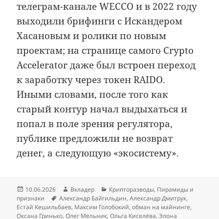
телеграм-канале WECCO и в 2022 году
выходили брифинги с Искандером
Хасановым и ролики по новым
проектам; на странице самого Crypto
Accelerator даже был встроен переход
к заработку через токен RAIDO.
Иными словами, после того как
старый контур начал выдыхаться и
попал в поле зрения регулятора,
публике предложили не возврат
денег, а следующую «экосистему».
Опубликовано
Автор
Рубрики
10.06.2026
Вкладер
Крипторазводы
,
Пирамиды и
Метки
признаки
Александр Байгильдин
,
Александр Дмитрук
,
Естай Кешильбаев
,
Максим Голобокий
,
обман на майнинге
,
Оксана Гринько
,
Олег Мельник
,
Ольга Киселёва
,
Элона