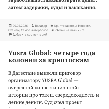
заработка/поставки/возврата денег,
затем задержки, суды и взыскания
.
Опубликовано
Автор
Рубрики
20.05.2026
Вкладер
Крипторазводы
,
Новости
,
Метки
Отзывы
,
Самое интересное
обман на майнинге
к записи Филипп Березовский банкротит
Добавить комментарий
Yusra Global: четыре года
колонии за криптоскам
В Дагестане вынесли приговор
организатору YUSRA Global —
очередной «инвестиционной»
истории про токен, сверхдоходность и
лёгкие деньги. Суд счёл проект