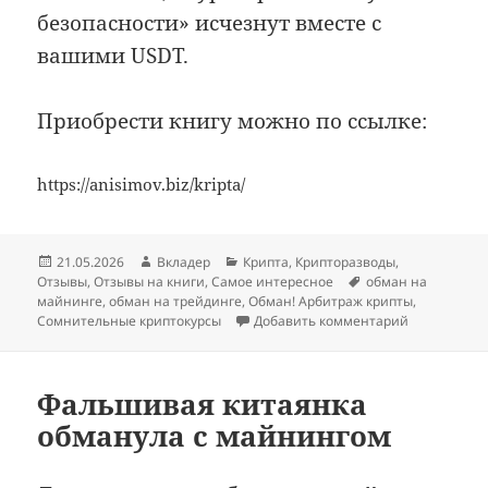
безопасности» исчезнут вместе с
вашими USDT.
Приобрести книгу можно по ссылке:
https://anisimov.biz/kripta/
Опубликовано
Автор
Рубрики
21.05.2026
Вкладер
Крипта
,
Крипторазводы
,
Метки
Отзывы
,
Отзывы на книги
,
Самое интересное
обман на
майнинге
,
обман на трейдинге
,
Обман! Арбитраж крипты
,
к записи В
Сомнительные криптокурсы
Добавить комментарий
Фальшивая китаянка
обманула с майнингом