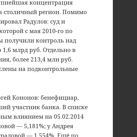
рупнейшая концентрация
а столичный регион. Помимо
ировал Радулов: суд и
оторой с мая 2010-го по
пы получили контроль над
1,6 млрд руб. Отдельно в
ия, более 213,4 млн руб.
ислены на подконтрольные
ргей Кононов: бенефициар,
ший участник банка. В списке
ным влиянием на 05.02.2014
новой — 5,181%; у Андрея
радовой — 1,554%. Ещё по