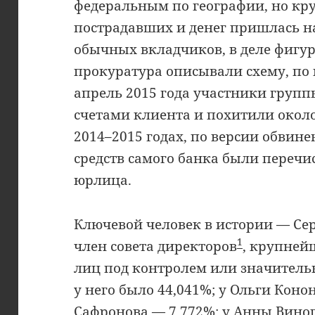
федеральным по географии, но к
пострадавших и денег пришлась н
обычных вкладчиков, в деле фигур
прокуратура описывали схему, по к
апрель 2015 года участники груп
счетами клиента и похитили около 
2014–2015 годах, по версии обвинен
средств самого банка были переч
юрлица.
Ключевой человек в истории — Се
1
член совета директоров
, крупней
лиц под контролем или значитель
у него было 44,041%; у Ольги Коно
Сафронова — 7,772%; у Анны Виног