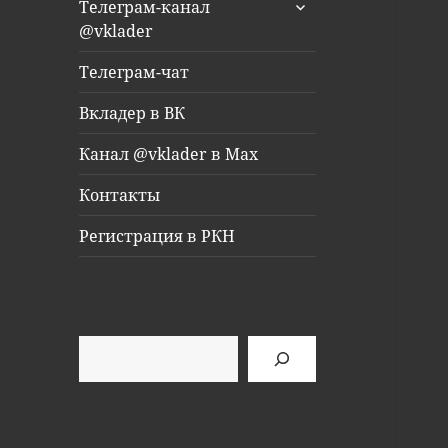
раскрыть
Телеграм-канал
дочернее
@vklader
меню
Телеграм-чат
Вкладер в ВК
Канал @vklader в Max
Контакты
Регистрация в РКН
Поиск