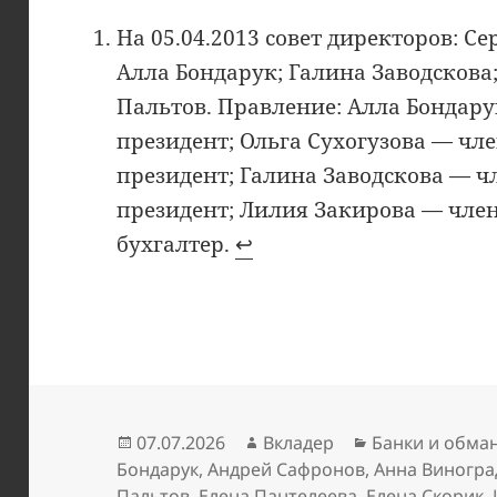
На 05.04.2013 совет директоров: С
Алла Бондарук; Галина Заводскова
Пальтов. Правление: Алла Бондару
президент; Ольга Сухогузова — чле
президент; Галина Заводскова — ч
президент; Лилия Закирова — чле
бухгалтер.
↩︎
Опубликовано
Автор
Рубрики
07.07.2026
Вкладер
Банки и обма
Бондарук
,
Андрей Сафронов
,
Анна Виногра
Пальтов
,
Елена Пантелеева
,
Елена Скорик
,