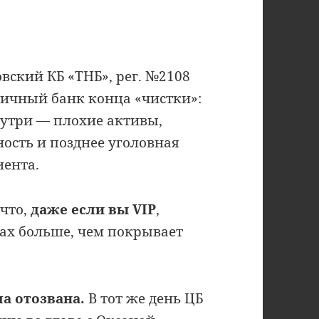
ский КБ «ТНБ», рег. №2108
пичный банк конца «чистки»:
утри — плохие активы,
ность и позднее уголовная
иента.
 что,
даже если вы VIP
,
ках больше, чем покрывает
ла отозвана.
В тот же день ЦБ