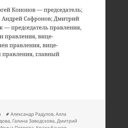
ергей Кононов — председатель;
; Андрей Сафронов; Дмитрий
к — председатель правления,
н правления, вице-
лен правления, вице-
н правления, главный
Метки
н
Александр Радулов
,
Алла
дова
,
Галина Заводскова
,
Дмитрий
Ирина Петрова
,
Крахи банков
,