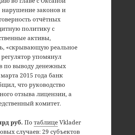
ю во главе с Оксаной
а нарушение законов и
товерность отчётных
дитную политику с
ственные активы,
сть, «скрывающую реальное
 регулятор упомянул
в по выводу денежных
 марта 2015 года банк
бщил, что руководство
ного отзыва лицензии, а
едственный комитет.
рд руб.
По
таблице
Vklader
овых случаев: 29 субъектов