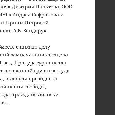
рия» Дмитрия Пальтова, ООО
МУЯ» Андрея Сафронова и
а» Ирины Петровой.
нка А.Б. Бондарук.
месте с ним по делу
вший замначальника отдела
Швец. Прокуратура писала,
рганизованной группы», куда
а, включая президента
 лишения свободы,
 года; гражданские иски
рил.