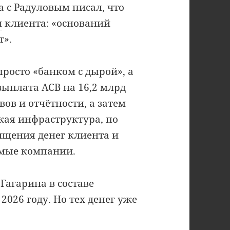
а с Радуловым писал, что
л
клиента: «оснований
т».
росто «банком с дырой», а
выплата АСВ на 16,2 млрд
вов и отчётности, а затем
ская инфраструктура, по
хищения денег клиента и
емые компании.
Гагарина в составе
2026 году. Но тех денег уже