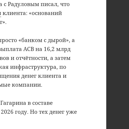
а с Радуловым писал, что
л
клиента: «оснований
т».
росто «банком с дырой», а
выплата АСВ на 16,2 млрд
вов и отчётности, а затем
ская инфраструктура, по
хищения денег клиента и
емые компании.
Гагарина в составе
2026 году. Но тех денег уже