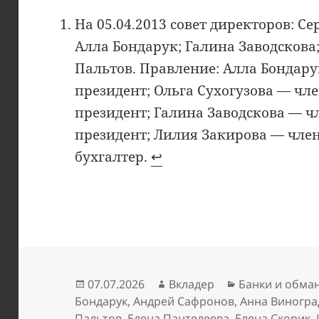
На 05.04.2013 совет директоров: С
Алла Бондарук; Галина Заводскова
Пальтов. Правление: Алла Бондару
президент; Ольга Сухогузова — чле
президент; Галина Заводскова — ч
президент; Лилия Закирова — чле
бухгалтер.
↩︎
Опубликовано
Автор
Рубрики
07.07.2026
Вкладер
Банки и обма
Бондарук
,
Андрей Сафронов
,
Анна Виногра
Пальтов
,
Елена Пантелеева
,
Елена Скорик
,