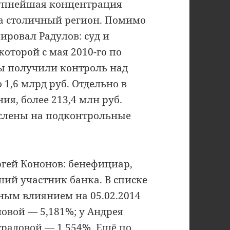
рупнейшая концентрация
а столичный регион. Помимо
ировал Радулов: суд и
оторой с мая 2010-го по
пы получили контроль над
1,6 млрд руб. Отдельно в
ия, более 213,4 млн руб.
ислены на подконтрольные
ргей Кононов: бенефициар,
ший участник банка. В списке
ным влиянием на 05.02.2014
новой — 5,181%; у Андрея
радовой — 1,554%. Ещё по