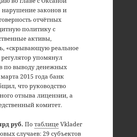
ю во главе с Оксаной
а нарушение законов и
товерность отчётных
дитную политику с
ственные активы,
сть, «скрывающую реальное
 регулятор упомянул
в по выводу денежных
 марта 2015 года банк
бщил, что руководство
ного отзыва лицензии, а
едственный комитет.
рд руб.
По
таблице
Vklader
овых случаев: 29 субъектов