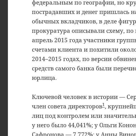
федеральным по географии, но к
пострадавших и денег пришлась н
обычных вкладчиков, в деле фигур
прокуратура описывали схему, по к
апрель 2015 года участники груп
счетами клиента и похитили около 
2014–2015 годах, по версии обвинен
средств самого банка были переч
юрлица.
Ключевой человек в истории — Се
1
член совета директоров
, крупней
лиц под контролем или значитель
у него было 44,041%; у Ольги Коно
Сафронова — 7,772%; у Анны Виног