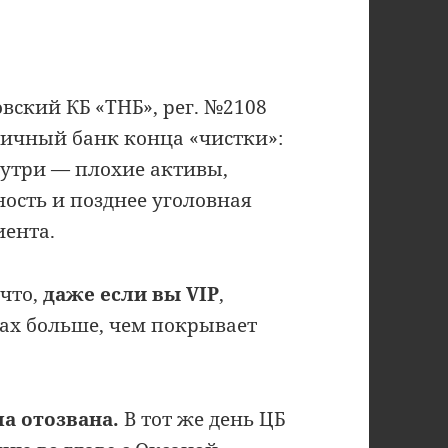
ский КБ «ТНБ», рег. №2108
пичный банк конца «чистки»:
утри — плохие активы,
ность и позднее уголовная
иента.
 что,
даже если вы VIP
,
ках больше, чем покрывает
ла отозвана.
В тот же день ЦБ