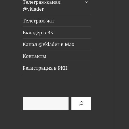
раскрыть
Телеграм-канал
дочернее
@vklader
меню
Телеграм-чат
Вкладер в ВК
Канал @vklader в Max
Контакты
Регистрация в РКН
Поиск