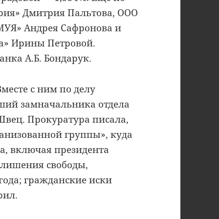
рия» Дмитрия Пальтова, ООО
МУЯ» Андрея Сафронова и
а» Ирины Петровой.
нка А.Б. Бондарук.
месте с ним по делу
вший замначальника отдела
Швец. Прокуратура писала,
рганизованной группы», куда
а, включая президента
 лишения свободы,
 года; гражданские иски
рил.