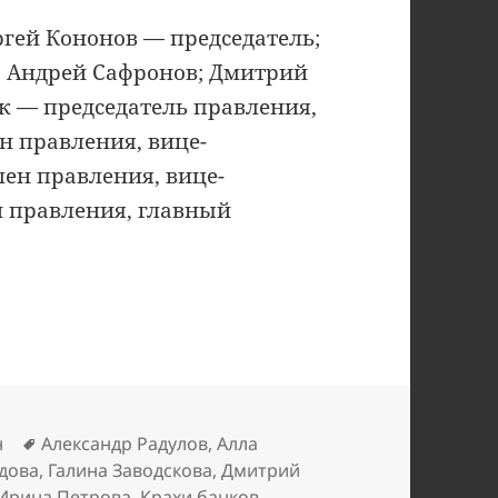
ергей Кононов — председатель;
; Андрей Сафронов; Дмитрий
к — председатель правления,
н правления, вице-
лен правления, вице-
н правления, главный
Метки
н
Александр Радулов
,
Алла
дова
,
Галина Заводскова
,
Дмитрий
Ирина Петрова
,
Крахи банков
,