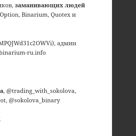
иков,
заманивающих людей
Option, Binarium, Quotex и
GMPQJWd31c2OWVi), админ
binarium-ru.info
а
, @trading_with_sokolova,
ot, @sokolova_binary
E