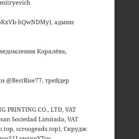
mitryevich
bcbKxVb-hQwNDMy), админ
 Уведомления Коралёва,
ин @BestRise77, трейдер
 PRINTING CO., LTD, VAT
san Sociedad Limitada, VAT
.top, scroogeads.top), Скрудж
4guu51LvwvsyYTcy,