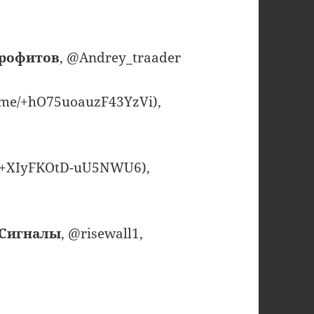
Профитов
, @Andrey_traader
.me/+hO75uoauzF43YzVi),
/+XIyFKOtD-uU5NWU6),
 Сигналы
, @risewall1,