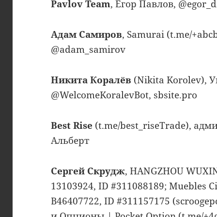
Pavlov Team
, Егор Павлов, @egor_d
Адам Самиров
, Samurai (t.me/+a
@adam_samirov
Никита Коралёв
(Nikita Korolev),
@WelcomeKoralevBot, sbsite.pro
Best Rise
(t.me/best_riseTrade), адм
Альберт
Сергей Скрудж
, HANGZHOU WUXING
13103924, ID #311088189; Muebles Ci
B46407722, ID #311157175 (scroogepo
и Опционы | Pocket Option (t.me/+