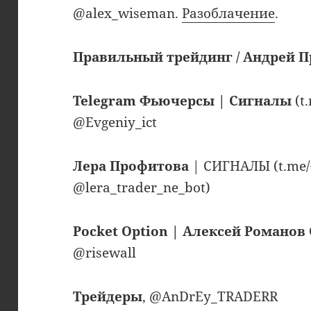
@alex_wiseman.
Разоблачение
.
Правильный трейдинг / Андрей 
Telegram Фьючерсы | Сигналы
(t
@Evgeniy_ict
Лера Профитова
| СИГНАЛЫ (t.me
@lera_trader_ne_bot)
Pocket Option | Алексей Романов
@risewall
Трейдеры
, @AnDrEy_TRADERR