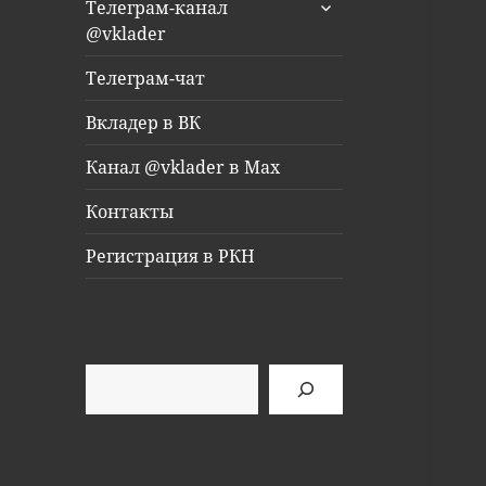
раскрыть
Телеграм-канал
дочернее
@vklader
меню
Телеграм-чат
Вкладер в ВК
Канал @vklader в Max
Контакты
Регистрация в РКН
Поиск