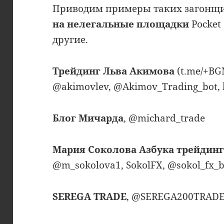
Приводим примеры таких загонщ
на нелегальные площадки
Pocket 
другие.
Трейдинг Льва Акимова
(t.me/+B
@akimovlev, @Akimov_Trading_bot, 
Блог Мичарда
, @michard_trade
Мария Соколова Азбука трейдинг
@m_sokolova1, SokolFX, @sokol_fx_b
SEREGA TRADE
, @SEREGA200TRAD