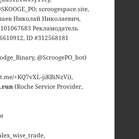
KOOGE_PO; scroogespace.site,
лаев Николай Николаевич,
101067683 Рекламодатель
6610912, ID #312568181
dge_Binary, @ScroogePO_bot)
t.me/+KQ7vXL-jiKBiNzVi),
.run
(Roche Service Provider,
ot
alex_wise_trade,