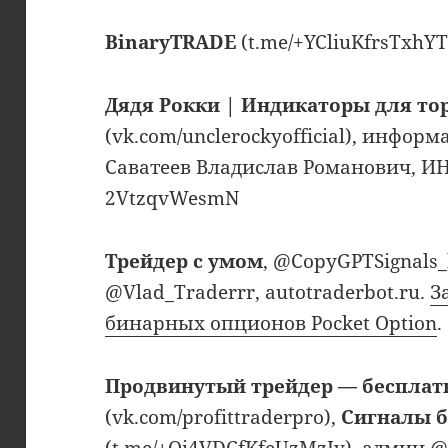
BinaryTRADE
(t.me/+YCliuKfrsTxhY
Дядя Рокки | Индикаторы для то
(vk.com/unclerockyofficial), инфо
Саватеев Владислав Романович, ИН
2VtzqvWesmN
Трейдер с умом
, @CopyGPTSignals_
@Vlad_Traderrr, autotraderbot.ru.
З
бинарных опционов Pocket Option
.
Продвинутый трейдер — бесплат
(vk.com/profittraderpro),
Сигналы б
(t.me/+Oi4VDCfKfeUzMzIy), админ @