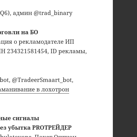
TQ6), админ @trad_binary
рговли на БО
рмация о рекламодателе ИП
Н 234321581454, ID рекламы,
bot, @TradeerSmaart_bot,
аманивание в лохотрон
ные сигналы
ез убытка PROТРЕЙДЕР
bulatovone. Покет Оптион.