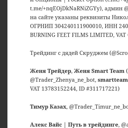
t.me/+nqEOjDkNaRNiZGYy), админ @S
на сайте указаны реквизиты Нико
ОГРНИП 304240111900010, ИНН 240
BURNING FEET FILMS LIMITED, VAT 
Трейдинг с дядей Скруджем (@Scroo
Женя Трейдер
,
Женя Smart Team
(
@Trader_Zhenya_ne_bot,
smartteam
VAT 13783152244, ID #311717221)
Тимур Казах
, @Trader_Timur_ne_b
Алекс Вайс | Путь в трейдинге
, @