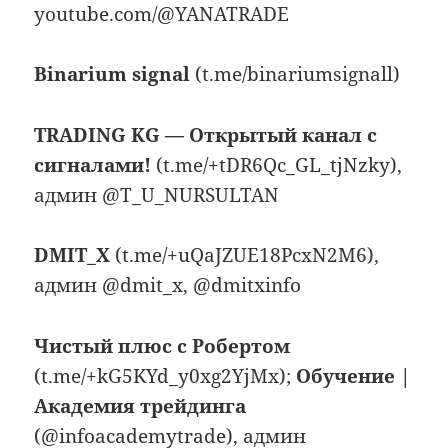
youtube.com/@YANATRADE
Binarium signal
(t.me/binariumsignall)
TRADING KG — Открытый канал с
сигналами!
(t.me/+tDR6Qc_GL_tjNzky),
админ @T_U_NURSULTAN
DMIT_X
(t.me/+uQaJZUE18PcxN2M6),
админ @dmit_x, @dmitxinfo
Чистый плюс с Робертом
(t.me/+kG5KYd_y0xg2YjMx);
Обучение |
Академия трейдинга
(@infoacademytrade), админ