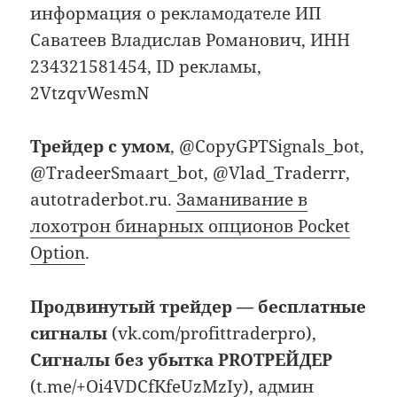
информация о рекламодателе ИП
Саватеев Владислав Романович, ИНН
234321581454, ID рекламы,
2VtzqvWesmN
Трейдер с умом
, @CopyGPTSignals_bot,
@TradeerSmaart_bot, @Vlad_Traderrr,
autotraderbot.ru.
Заманивание в
лохотрон бинарных опционов Pocket
Option
.
Продвинутый трейдер — бесплатные
сигналы
(vk.com/profittraderpro),
Сигналы без убытка PROТРЕЙДЕР
(t.me/+Oi4VDCfKfeUzMzIy), админ