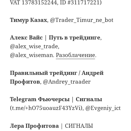
VAT 13783152244, ID #311717221)
Тимур Казах
, @Trader_Timur_ne_bot
Алекс Вайс | Путь в трейдинге
,
@alex_wise_trade,
@alex_wiseman.
Разоблачение
.
Правильный трейдинг / Андрей
Профитов
, @Andrey_traader
Telegram Фьючерсы | Сигналы
(t.me/+hO75uoauzF43YzVi), @Evgeniy_ict
Лера Профитова
| СИГНАЛЫ