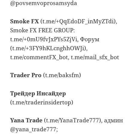
@povsemvoprosamsyda
Smoke FX
(t.me/+QqEdoDF_inMyZTdi),
Smoke FX FREE GROUP:
t.me/+0mU9fvJxPYs5ZjVi, Форум
(t.me/+3FY9hKLcnghhOWJi),
t.me/commentFX_bot, t.me/mail_sfx_bot
Trader Pro
(t.me/baksfm)
Трейдер Инсайдер
(t.me/traderinsidertop)
Yana Trade
(t.me/YanaTrade777), админ
@yana_trade777;