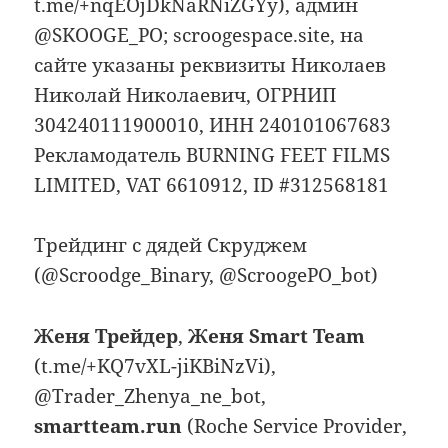
t.me/+nqEOjDkNaRNiZGYy), админ
@SKOOGE_PO; scroogespace.site, на
сайте указаны реквизиты Николаев
Николай Николаевич, ОГРНИП
304240111900010, ИНН 240101067683
Рекламодатель BURNING FEET FILMS
LIMITED, VAT 6610912, ID #312568181
Трейдинг с дядей Скруджем
(@Scroodge_Binary, @ScroogePO_bot)
Женя Трейдер
,
Женя Smart Team
(t.me/+KQ7vXL-jiKBiNzVi),
@Trader_Zhenya_ne_bot,
smartteam.run
(Roche Service Provider,