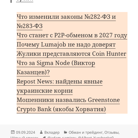
Что изменили законы №282-ФЗ и
№283-ФЗ
Что станет с P2P-обменом в 2027 году
Почему Lumajob не надо доверят
Жулики представляются Coin Hunter
Что за Sigma Node (Виктор
Казанцев)?
Repost News: найдены явные
украинские корни
Мошенники назвались Greenstone
Сrypto Bank (якобы Хорватия)
Опубликовано
Автор
Рубрики
09.09.2024
Вкладер
Обман и трейдинг
,
Отзывы
,
Метки
Чёрный список
@adam_samirov
,
@Albert_Yurchenko0
,