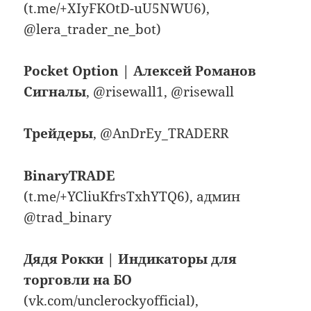
(t.me/+XIyFKOtD-uU5NWU6),
@lera_trader_ne_bot)
Pocket Option | Алексей Романов
Сигналы
, @risewall1, @risewall
Трейдеры
, @AnDrEy_TRADERR
BinaryTRADE
(t.me/+YCliuKfrsTxhYTQ6), админ
@trad_binary
Дядя Рокки | Индикаторы для
торговли на БО
(vk.com/unclerockyofficial),