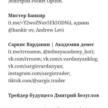
лохотрон Pocket Option.
Мистер Банкир
(t.me/+Y2woZNuv5Fk5ODNi), админ
@bankir ov, Andrew Levi
Саркис Варданян | Академия денег
(t.me/trroomm, @m0neyacademy_bot);
vk.com/trroom; vk.com/s.vardanyanblog;
vk.com/sargisvardanyan;
instagram.com/sargistrader;
tiktok.com/@sargis.trader
Трейдер будущего Дмитрий Безуглов