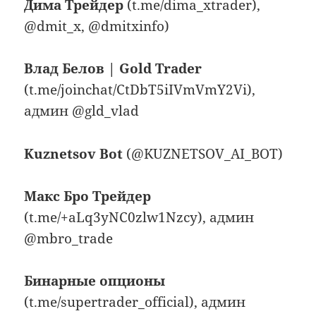
Дима Трейдер
(t.me/dima_xtrader),
@dmit_x, @dmitxinfo)
Влад Белов | Gold Trader
(t.me/joinchat/CtDbT5iIVmVmY2Vi),
админ @gld_vlad
Kuznetsov Bot
(@KUZNETSOV_AI_BOT)
Макс Бро Трейдер
(t.me/+aLq3yNC0zlw1Nzcy), админ
@mbro_trade
Бинарные опционы
(t.me/supertrader_official), админ