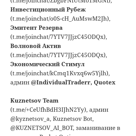
(t.me/joinchat/ZbgbFNfUtMo1MGNi),
Инвестиционный Рубеж
(t.me/joinchat/o0S-cH_AuMswM2Jh),
Эмитент Резерва
(t.me/joinchat/7YTV7JJjzC45ODQx),
Волновой Актив
(t.me/joinchat/7YTV7JJjzC45ODQx),
Экономический Стимул
(t.me/joinchat/kCmq1Kvxq6w5Yjlh),
админ
@IndividualTraderr, Quotex
Kuznetsov Team
(t.me/+CeUfhBdH3IJhN2Yy), админ
@kyznetsov_a, Kuznetsov Bot,
@KUZNETSOV_AI_BOT, заманивание в