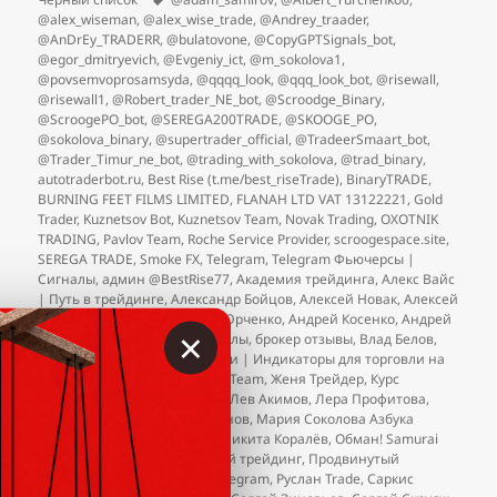
@alex_wiseman
,
@alex_wise_trade
,
@Andrey_traader
,
@AnDrEy_TRADERR
,
@bulatovone
,
@CopyGPTSignals_bot
,
@egor_dmitryevich
,
@Evgeniy_ict
,
@m_sokolova1
,
@povsemvoprosamsyda
,
@qqqq_look
,
@qqq_look_bot
,
@risewall
,
@risewall1
,
@Robert_trader_NE_bot
,
@Scroodge_Binary
,
@ScroogePO_bot
,
@SEREGA200TRADE
,
@SKOOGE_PO
,
@sokolova_binary
,
@supertrader_official
,
@TradeerSmaart_bot
,
@Trader_Timur_ne_bot
,
@trading_with_sokolova
,
@trad_binary
,
autotraderbot.ru
,
Best Rise (t.me/best_riseTrade)
,
BinaryTRADE
,
BURNING FEET FILMS LIMITED
,
FLANAH LTD VAT 13122221
,
Gold
Trader
,
Kuznetsov Bot
,
Kuznetsov Team
,
Novak Trading
,
OXOTNIK
TRADING
,
Pavlov Team
,
Roche Service Provider
,
scroogespace.site
,
SEREGA TRADE
,
Smoke FX
,
Telegram
,
Telegram Фьючерсы |
Сигналы
,
админ @BestRise77
,
Академия трейдинга
,
Алекс Вайс
| Путь в трейдинге
,
Александр Бойцов
,
Алексей Новак
,
Алексей
Романов Сигналы
,
Альберт Юрченко
,
Андрей Косенко
,
Андрей
×
Профитов
,
бесплатные сигналы
,
брокер отзывы
,
Влад Белов
,
Дмитрий Безуглов
,
Дядя Рокки | Индикаторы для торговли на
БО
,
Егор Павлов
,
Женя Smart Team
,
Женя Трейдер
,
Курс
Инвестиций
,
Лавина Рынка
,
Лев Акимов
,
Лера Профитова
,
Лохотроны бинарных опционов
,
Мария Соколова Азбука
трейдинга
,
Мистер Банкир
,
Никита Коралёв
,
Обман! Samurai
Cyclone Scorpion
,
Правильный трейдинг
,
Продвинутый
трейдер
,
развод
,
развод в Telegram
,
Руслан Trade
,
Саркис