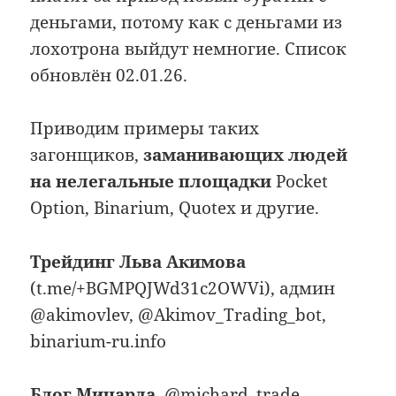
деньгами, потому как с деньгами из
лохотрона выйдут немногие. Список
обновлён 02.01.26.
Приводим примеры таких
загонщиков,
заманивающих людей
на нелегальные площадки
Pocket
Option, Binarium, Quotex и другие.
Трейдинг Льва Акимова
(t.me/+BGMPQJWd31c2OWVi), админ
@akimovlev, @Akimov_Trading_bot,
binarium-ru.info
Блог Мичарда
, @michard_trade