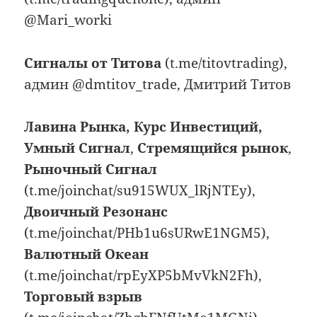
@Mari_worki
Сигналы от Титова
(t.me/titovtrading),
админ @dmtitov_trade, Дмитрий Титов
Лавина Рынка, Курс Инвестиций,
Умный Сигнал
,
Стремящийся рынок
,
Рыночный Сигнал
(t.me/joinchat/su915WUX_lRjNTEy),
Двоичный Резонанс
(t.me/joinchat/PHb1u6sURwE1NGM5),
Валютный Океан
(t.me/joinchat/rpEyXP5bMvVkN2Fh),
Торговый взрыв