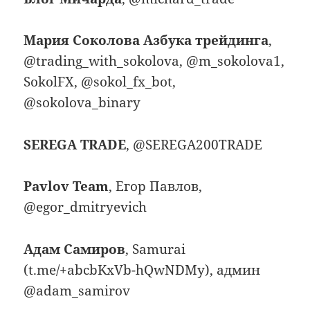
Мария Соколова Азбука трейдинга
,
@trading_with_sokolova, @m_sokolova1,
SokolFX, @sokol_fx_bot,
@sokolova_binary
SEREGA TRADE
, @SEREGA200TRADE
Pavlov Team
, Егор Павлов,
@egor_dmitryevich
Адам Самиров
, Samurai
(t.me/+abcbKxVb-hQwNDMy), админ
@adam_samirov