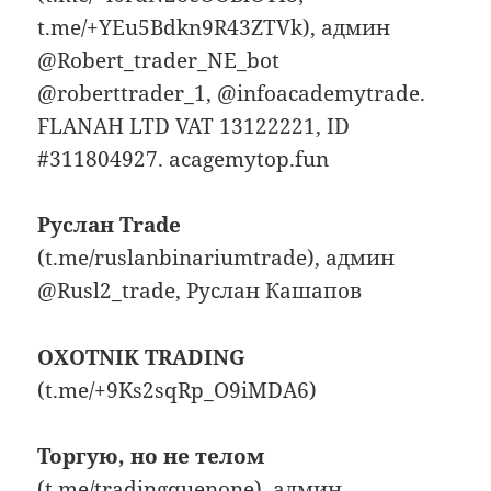
t.me/+YEu5Bdkn9R43ZTVk), админ
@Robert_trader_NE_bot
@roberttrader_1, @infoacademytrade.
FLANAH LTD VAT 13122221, ID
#311804927. acagemytop.fun
Руслан Trade
(t.me/ruslanbinariumtrade), админ
@Rusl2_trade, Руслан Кашапов
OXOTNIK TRADING
(t.me/+9Ks2sqRp_O9iMDA6)
Торгую, но не телом
(t.me/tradingquenone), админ