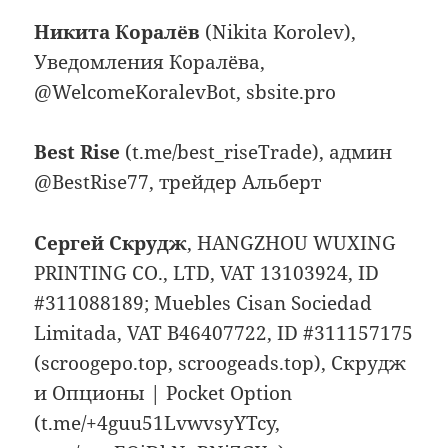
Никита Коралёв
(Nikita Korolev),
Уведомления Коралёва,
@WelcomeKoralevBot, sbsite.pro
Best Rise
(t.me/best_riseTrade), админ
@BestRise77, трейдер Альберт
Сергей Скрудж
, HANGZHOU WUXING
PRINTING CO., LTD, VAT 13103924, ID
#311088189; Muebles Cisan Sociedad
Limitada, VAT B46407722, ID #311157175
(scroogepo.top, scroogeads.top), Скрудж
и Опционы | Pocket Option
(t.me/+4guu51LvwvsyYTcy,