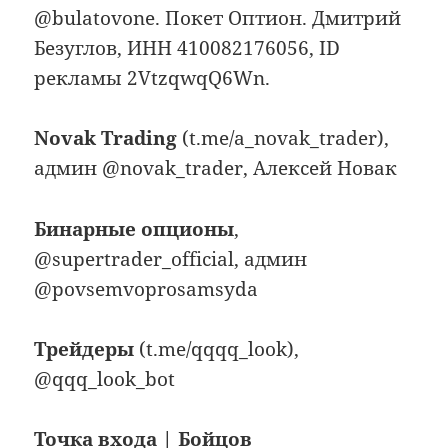
@bulatovone. Покет Оптион. Дмитрий
Безуглов, ИНН 410082176056, ID
рекламы 2VtzqwqQ6Wn.
Novak Trading
(t.me/a_novak_trader),
админ @novak_trader, Алексей Новак
Бинарные опционы
,
@supertrader_official, админ
@povsemvoprosamsyda
Трейдеры
(t.me/qqqq_look),
@qqq_look_bot
Точка входа | Бойцов