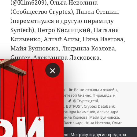
(@Klim6209), Ольга Неволина
(Сообщество Cryptex), Павел Стешин
(переметнулся в другую пирамиду
Syntech), Петро Кислицкий, Наталия
Клименко, Алтай Алим, Нина Изетова,
Майя Буяновска, Людмила Козлова,
Gunter, Александра Ласковска.
×
Опубликовано
Автор
Рубрики
06.09.2025
Гость сайта
Ваши отзывы и жалобы
,
Крипторазводы
,
Осторожно: сетевой бизнес
,
Пирамиды и
Метки
признаки
,
Самое интересное
@Cryptex_real
,
@mercuria_ceo
,
@romanov_btc
,
BBTRUST
,
Cryptex DataBank
,
Gunter
,
secure.cryptex.to
,
Александра Клименко
,
Александра
Ласковска
,
Алтай Алим
,
Людмила Козлова
,
Майя Буяновска
,
Наталия Клименко
,
Николай Васильчук
,
Нина Изетова
,
Ольга
Неволина
,
Павел Стешин
,
Петро Кислицкий
к записи Людей заманивают в пирамиды Cr
Добавить комментарий
Мы используем куки, Яндекс.Метрику и другие средства