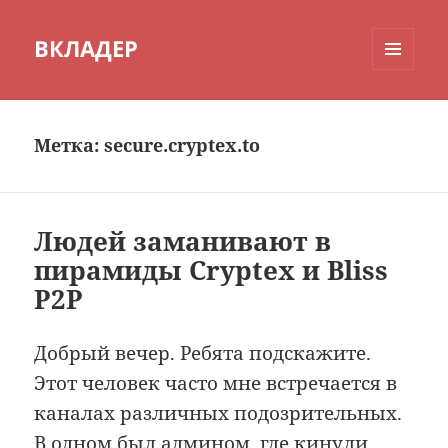
ВКЛАДЕР
МЕНЮ
И
ВИДЖЕТЫ
Метка:
secure.cryptex.to
Людей заманивают в
пирамиды Cryptex и Bliss
P2P
Добрый вечер. Ребята подскажите.
Этот человек часто мне встречается в
каналах различных подозрительных.
В одном был админом, где кинули