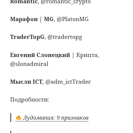
Romantic
, @romantic_crypto
Марафон | MG
, @PlatonMG
TraderTopG
, @tradertopg
Евгений Слонецкий
| Крипта,
@slonadmiral
Мысли ICT
, @adm_ictTrader
Подробности:
Лудомания: 9 признаков