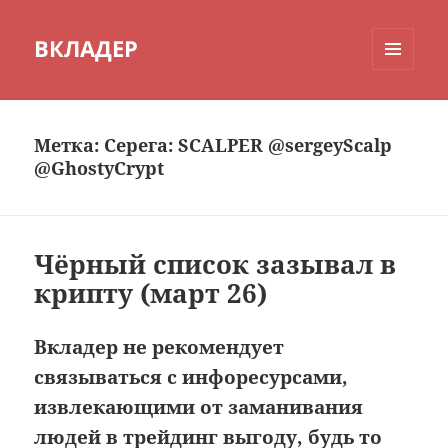
ВКЛАДЕР
МЕНЮ
И
ВИДЖЕТЫ
Метка:
Серега: SCALPER @sergeyScalp
@GhostyCrypt
Чёрный список зазывал в
крипту (март 26)
Вкладер не рекомендует
связываться с инфоресурсами,
извлекающими от заманивания
людей в трейдинг выгоду, будь то