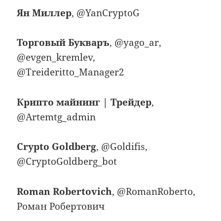
Ян Миллер
, @YanCryptoG
Торговый Букваръ
, @yago_ar,
@evgen_kremlev,
@Treideritto_Manager2
Крипто майнинг | Трейдер
,
@Artemtg_admin
Crypto Goldberg
, @Goldifis,
@CryptoGoldberg_bot
Roman Robertovich
, @RomanRoberto,
Роман Робертович