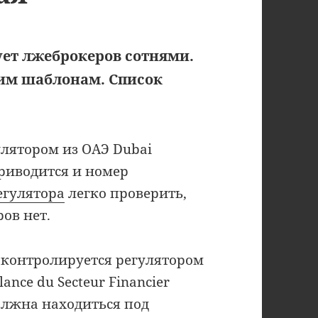
ет лжеброкеров сотнями.
ким шаблонам. Список
улятором из ОАЭ Dubai
 Приводится и номер
егулятора
легко проверить,
ов нет.
 контролируется регулятором
ance du Secteur Financier
должна находиться под