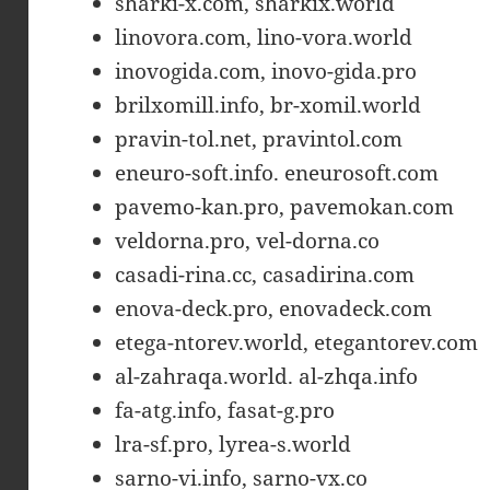
sharki-x.com, sharkix.world
linovora.com, lino-vora.world
inovogida.com, inovo-gida.pro
brilxomill.info, br-xomil.world
pravin-tol.net, pravintol.com
eneuro-soft.info. eneurosoft.com
pavemo-kan.pro, pavemokan.com
veldorna.pro, vel-dorna.co
casadi-rina.cc, casadirina.com
enova-deck.pro, enovadeck.com
etega-ntorev.world, etegantorev.com
al-zahraqa.world. al-zhqa.info
fa-atg.info, fasat-g.pro
lra-sf.pro, lyrea-s.world
sarno-vi.info, sarno-vx.co