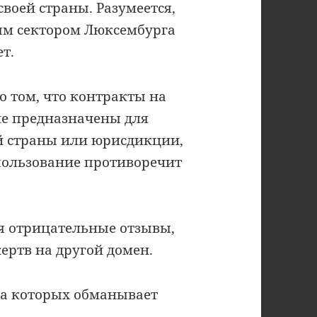
воей страны. Разумеется,
ым сектором Люксембурга
т.
о том, что контракты на
не предназначены для
й страны или юрисдикции,
спользование противоречит
ся отрицательные отзывы,
ртв на другой домен.
на которых обманывает