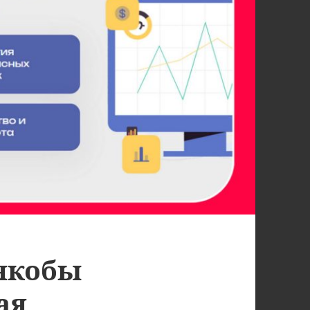
якобы
ая