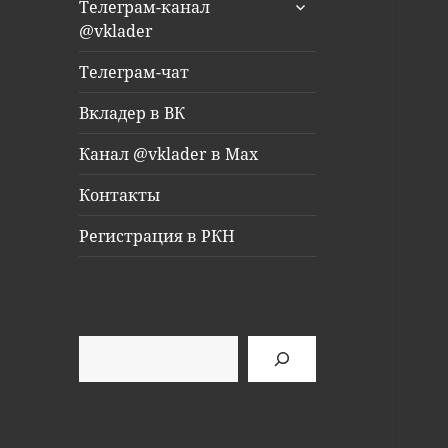
раскрыть
Телеграм-канал
дочернее
@vklader
меню
Телеграм-чат
Вкладер в ВК
Канал @vklader в Max
Контакты
Регистрация в РКН
Поиск