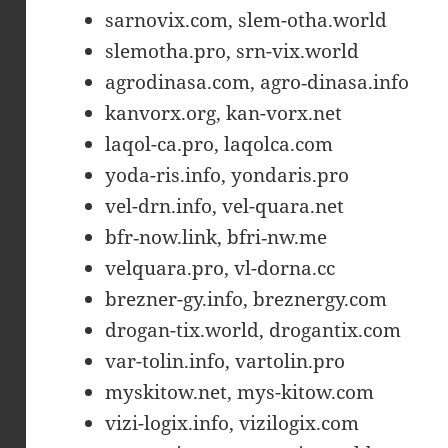
sarnovix.com, slem-otha.world
slemotha.pro, srn-vix.world
agrodinasa.com, agro‑dinasa.info
kanvorx.org, kan-vorx.net
laqol-ca.pro, laqolca.com
yoda-ris.info, yondaris.pro
vel-drn.info, vel-quara.net
bfr‑now.link, bfri‑nw.me
velquara.pro, vl-dorna.cc
brezner-gy.info, breznergy.com
drogan-tix.world, drogantix.com
var-tolin.info, vartolin.pro
myskitow.net, mys-kitow.com
vizi-logix.info, vizilogix.com