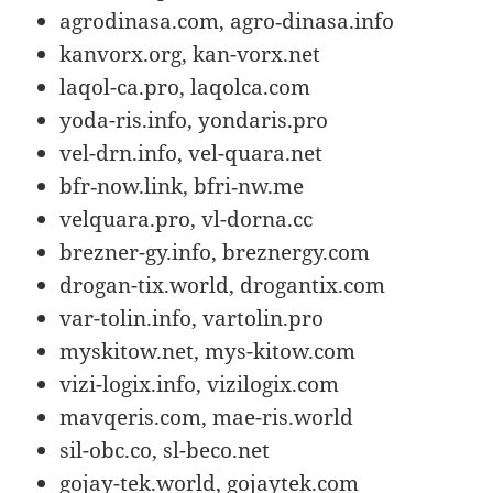
agrodinasa.com, agro‑dinasa.info
kanvorx.org, kan-vorx.net
laqol-ca.pro, laqolca.com
yoda-ris.info, yondaris.pro
vel-drn.info, vel-quara.net
bfr‑now.link, bfri‑nw.me
velquara.pro, vl-dorna.cc
brezner-gy.info, breznergy.com
drogan-tix.world, drogantix.com
var-tolin.info, vartolin.pro
myskitow.net, mys-kitow.com
vizi-logix.info, vizilogix.com
mavqeris.com, mae-ris.world
sil-obc.co, sl-beco.net
gojay-tek.world, gojaytek.com