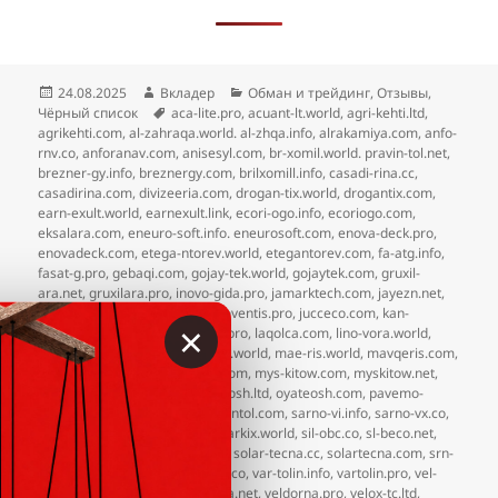
Опубликовано
Автор
Рубрики
24.08.2025
Вкладер
Обман и трейдинг
,
Отзывы
,
Метки
Чёрный список
aca-lite.pro
,
acuant-lt.world
,
agri-kehti.ltd
,
agrikehti.com
,
al-zahraqa.world. al-zhqa.info
,
alrakamiya.com
,
anfo-
rnv.co
,
anforanav.com
,
anisesyl.com
,
br-xomil.world. pravin-tol.net
,
brezner-gy.info
,
breznergy.com
,
brilxomill.info
,
casadi-rina.cc
,
casadirina.com
,
divizeeria.com
,
drogan-tix.world
,
drogantix.com
,
earn-exult.world
,
earnexult.link
,
ecori-ogo.info
,
ecoriogo.com
,
eksalara.com
,
eneuro-soft.info. eneurosoft.com
,
enova-deck.pro
,
enovadeck.com
,
etega-ntorev.world
,
etegantorev.com
,
fa-atg.info
,
fasat-g.pro
,
gebaqi.com
,
gojay-tek.world
,
gojaytek.com
,
gruxil-
ara.net
,
gruxilara.pro
,
inovo-gida.pro
,
jamarktech.com
,
jayezn.net
,
jmr-tech.info
,
joven-tis.world
,
joventis.pro
,
jucceco.com
,
kan-
×
vorx.net
,
kanvorx.org
,
laqol-ca.pro
,
laqolca.com
,
lino-vora.world
,
linovora.com
,
lra-sf.pro
,
lyrea-s.world
,
mae-ris.world
,
mavqeris.com
,
mkt-geleven.pro
,
mktgeleven.com
,
mys-kitow.com
,
myskitow.net
,
oc-litix.pro
,
oculitix.com
,
oyate-osh.ltd
,
oyateosh.com
,
pavemo-
kan.pro
,
pavemokan.com
,
pravintol.com
,
sarno-vi.info
,
sarno-vx.co
,
sarnovix.com
,
sharki-x.com
,
sharkix.world
,
sil-obc.co
,
sl-beco.net
,
slem-otha.world
,
slemotha.pro
,
solar-tecna.cc
,
solartecna.com
,
srn-
vix.world
,
tilzurvo.com
,
tl-zurvo.co
,
var-tolin.info
,
vartolin.pro
,
vel-
dorna.co
,
vel-drn.info
,
vel-quara.net
,
veldorna.pro
,
velox-tc.ltd
,