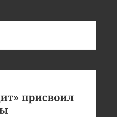
ит» присвоил
ды