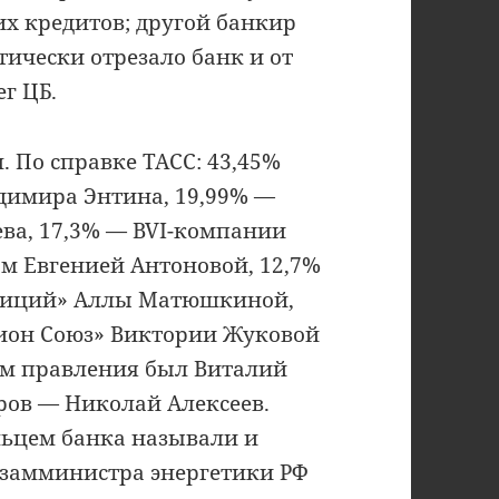
х кредитов; другой банкир
тически отрезало банк и от
ег ЦБ.
 По справке ТАСС: 43,45%
димира Энтина, 19,99% —
ва, 17,3% — BVI-компании
ом Евгенией Антоновой, 12,7%
стиций» Аллы Матюшкиной,
гион Союз» Виктории Жуковой
ем правления был Виталий
ров — Николай Алексеев.
льцем банка называли и
 замминистра энергетики РФ