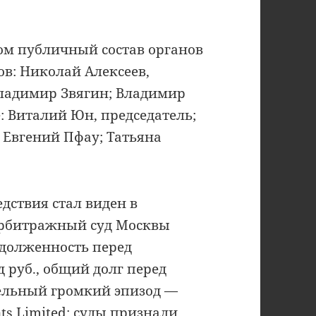
ом публичный состав органов
ов: Николай Алексеев,
ладимир Звягин; Владимир
 Виталий Юн, председатель;
 Евгений Пфау; Татьяна
дствия стал виден в
 Арбитражный суд Москвы
адолженность перед
 руб., общий долг перед
дельный громкий эпизод —
ts Limited: суды признали