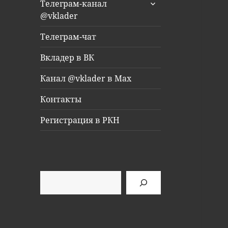
раскрыть
Телеграм-канал
дочернее
@vklader
меню
Телеграм-чат
Вкладер в ВК
Канал @vklader в Max
Контакты
Регистрация в РКН
Поиск