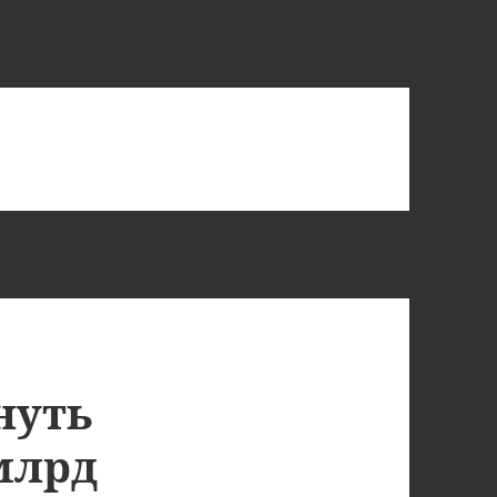
нуть
млрд