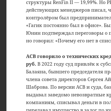
структуры RenFin II — 19,99%. Но 
действующих менеджеров писал, 
контролёром был предприниматель
«Гагик постоянно был в офисе». Б
Юнин подтверждал переговоры о п
но говорил: «Почему его нет в спи
АСВ говорило о технических кре
руб.
В 2022 году суд привлёк к су
Балаяна, бывшего председателя пр
члена совета директоров Сергея А
Шаброва. По версии АСВ и суда, б
выдавал заведомо невозвратные к
компаниям, списывал деньги в п
передавал имущество в залог по ч