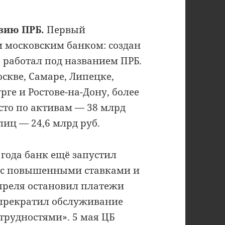
нзию ПРБ.
Первый
 московским банком: создан
го работал под названием ПРБ.
оскве, Самаре, Липецке,
рге и Ростове-на-Дону, более
есто по активам — 38 млрд
злиц — 24,6 млрд руб.
 года банк ещё запустил
 с повышенными ставками и
преля остановил платежи
 прекратил обслуживание
трудностями». 5 мая ЦБ