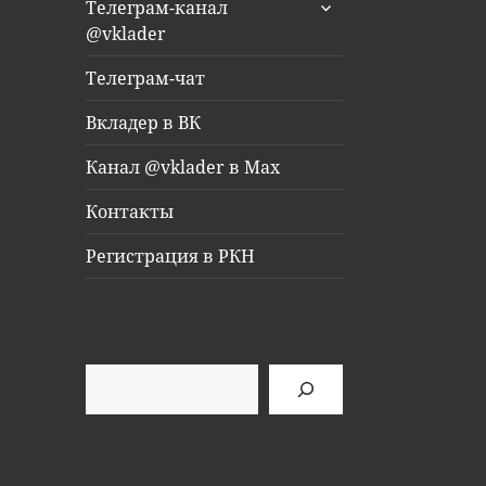
раскрыть
Телеграм-канал
дочернее
@vklader
меню
Телеграм-чат
Вкладер в ВК
Канал @vklader в Max
Контакты
Регистрация в РКН
Поиск