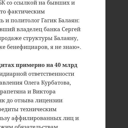
РБК со ссылкой на бывших и
что фактическим
 и политолог Гагик Балаян:
ывший владелец банка Сергей
родаже структуры Балаяну,
ске бенефициаров, я не знаю».
дитах примерно на 40 млрд
бсидиарной ответственности
авления Олега Курбатова,
йрапетяна и Виктора
анк до отзыва лицензии
редиты техническим
ользу аффилированных лиц и
ужим обязательствам.