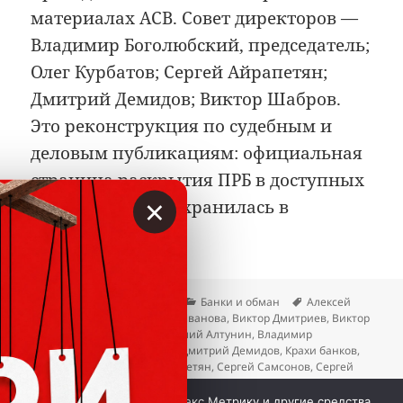
материалах АСВ. Совет директоров —
Владимир Боголюбский, председатель;
Олег Курбатов; Сергей Айрапетян;
Дмитрий Демидов; Виктор Шабров.
Это реконструкция по судебным и
деловым публикациям: официальная
страница раскрытия ПРБ в доступных
×
источниках не сохранилась в
пригодном виде.
Опубликовано
Автор
Рубрики
Метки
07.07.2026
Вкладер
Банки и обман
Алексей
Буздалин
,
Андрей Гак
,
Вера Иванова
,
Виктор Дмитриев
,
Виктор
Евкин
,
Виктор Шабров
,
Виталий Алтунин
,
Владимир
Боголюбский
,
Гагик Балаян
,
Дмитрий Демидов
,
Крахи банков
,
Олег Курбатов
,
Сергей Айрапетян
,
Сергей Самсонов
,
Сергей
Юнин
,
Татьяна Донских
,
Юрий Левитас
к записи ПРБ не смог вернуть вкладчикам
Добавить комментарий
Мы используем куки, Яндекс.Метрику и другие средства