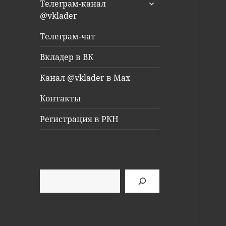
раскрыть
Телеграм-канал
дочернее
@vklader
меню
Телеграм-чат
Вкладер в ВК
Канал @vklader в Max
Контакты
Регистрация в РКН
Поиск