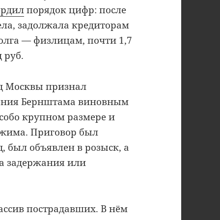
ердил
порядок цифр: после
ела, задолжала кредиторам
олга — физлицам, почти 1,7
 руб.
уд Москвы признал
гения Бернштама виновным
собо крупном размере и
ежима. Приговор был
, был объявлен в розыск, а
та задержания или
массив пострадавших. В нём