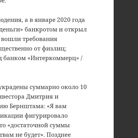
е.
дения, а в январе 2020 года
деньги» банкротом и открыл
р вошли требования
ущественно от физлиц;
д банком «Интеркоммерц» /
«украдены суммарно около 10
нвестора Дмитрия и
ию Бернштама: «Я вам
ликации фигурировало
что «достаточной суммы
твам не будет». Позднее