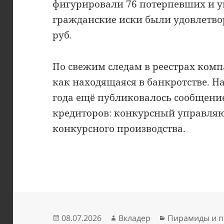
фигурировали 76 потерпевших и ущ
гражданские иски были удовлетвор
руб.
По свежим следам в реестрах ком
как находящаяся в банкротстве. На
года ещё публиковалось сообщение
кредиторов: конкурсный управля
конкурсного производства.
Опубликовано
Автор
Рубрики
08.07.2026
Вкладер
Пирамиды и п