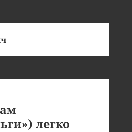
ич
там
ьги») легко