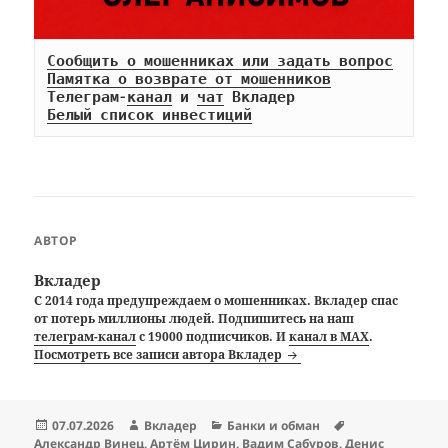
Сообщить о мошенниках или задать вопрос
Памятка о возврате от мошенников
Телеграм-
канал
 и 
чат
Белый список инвестиций
АВТОР
Вкладер
С 2014 года предупреждаем о мошенниках. Вкладер спас
от потерь миллионы людей. Подпишитесь на наш
телеграм-канал
с 19000 подписчиков. И
канал в MAX
.
Посмотреть все записи автора Вкладер
Опубликовано
Автор
Рубрики
Метки
07.07.2026
Вкладер
Банки и обман
Александр Винец
,
Артём Цирин
,
Вадим Сабуров
,
Денис