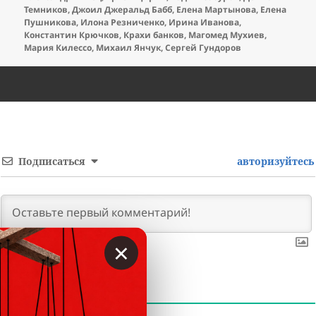
Темников
,
Джоил Джеральд Бабб
,
Елена Мартынова
,
Елена
Пушникова
,
Илона Резниченко
,
Ирина Иванова
,
Константин Крючков
,
Крахи банков
,
Магомед Мухиев
,
Мария Килессо
,
Михаил Янчук
,
Сергей Гундоров
Подписаться
авторизуйтесь
×
0
КОММЕНТАРИЕВ