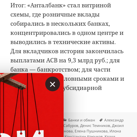
Итог: «Анталбанк» стал витриной
схемы, где розничные вклады
собирались в нескольких банках,
концентрировались в одном центре и
выводились в технические активы.
Для вкладчиков история закончилась
выплатами АСВ на 9,3 млрд руб.; для
банка — банкротством; для части
фигурантов — уголовными сроками и
×
требованиями о субсидиарной
ответственности.
Опубликовано
Автор
Рубрики
Метки
07.07.2026
Вкладер
Банки и обман
Александр
Винец
,
Артём Цирин
,
Вадим Сабуров
,
Денис Темников
,
Джоил
Джеральд Бабб
,
Елена Мартынова
,
Елена Пушникова
,
Илона
Резниченко
,
Ирина Иванова
,
Константин Крючков
,
Крахи