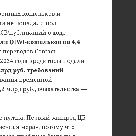
тронных кошельков и
ни не попадали под
АСВ/публикаций о ходе
млн QIWI-кошельков на 4,4
 переводов Contact
 2024 года кредиторы подали
млрд руб. требований
дования временной
2 млрд руб., обязательства —
не нужна. Первый зампред ЦБ
чечная мера», потому что