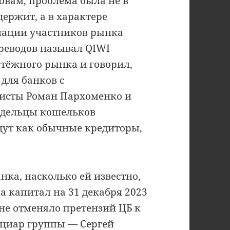
ловам, проблема была не в
держит, а в характере
циации участников рынка
реводов называл QIWI
тёжного рынка и говорил,
 для банков с
исты Роман Пархоменко и
адельцы кошельков
дут как обычные кредиторы,
анка, насколько ей известно,
а капитал на 31 декабря 2023
о не отменяло претензий ЦБ к
циар группы — Сергей