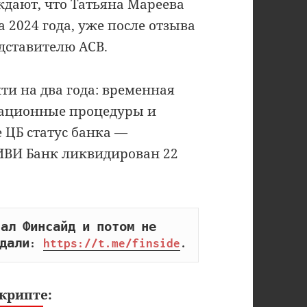
ждают, что Татьяна Мареева
 2024 года, уже после отзыва
дставителю АСВ.
и на два года: временная
дационные процедуры и
 ЦБ статус банка —
ИВИ Банк ликвидирован 22
ал Финсайд и потом не 
дали: 
https://t.me/finside
.
крипте: