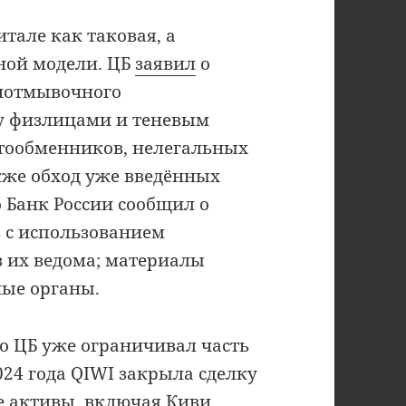
тале как таковая, а
ной модели. ЦБ
заявил
о
иотмывочного
у физлицами и теневым
птообменников, нелегальных
кже обход уже введённых
 Банк России сообщил о
 с использованием
 их ведома; материалы
ые органы.
го ЦБ уже ограничивал часть
024 года QIWI закрыла сделку
е активы, включая Киви