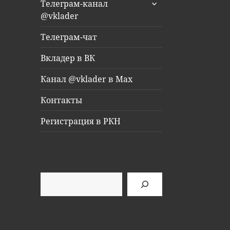
раскрыть
Телеграм-канал
дочернее
@vklader
меню
Телеграм-чат
Вкладер в ВК
Канал @vklader в Max
Контакты
Регистрация в РКН
Поиск