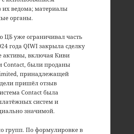
 их ведома; материалы
ые органы.
го ЦБ уже ограничивал часть
024 года QIWI закрыла сделку
е активы, включая Киви
 и Contact, были проданы
 Limited, принадлежащей
едели пришёл отзыв
истема Contact была
 платёжных систем и
оциально значимой.
о групп. По формулировке в