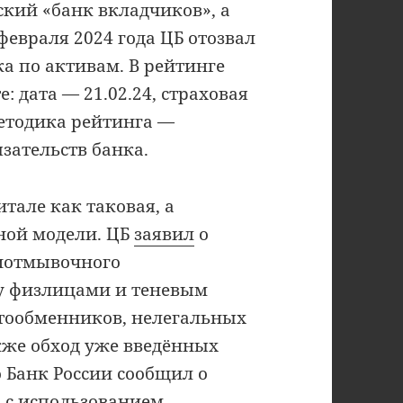
ский «банк вкладчиков», а
февраля 2024 года ЦБ отозвал
ка по активам. В рейтинге
е: дата — 21.02.24, страховая
методика рейтинга —
язательств банка.
тале как таковая, а
ной модели. ЦБ
заявил
о
иотмывочного
у физлицами и теневым
птообменников, нелегальных
кже обход уже введённых
 Банк России сообщил о
 с использованием