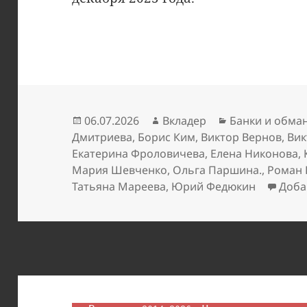
Опубликовано
Автор
Рубрики
06.07.2026
Вкладер
Банки и обма
Дмитриева
,
Борис Ким
,
Виктор Вернов
,
Вик
Екатерина Фроловичева
,
Елена Никонова
,
Мария Шевченко
,
Ольга Паршина.
,
Роман 
Татьяна Мареева
,
Юрий Федюкин
Доба