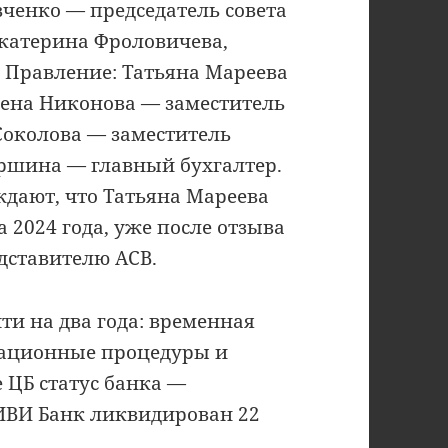
вченко — председатель совета
Екатерина Фроловичева,
 Правление: Татьяна Мареева
Елена Никонова — заместитель
Соколова — заместитель
аршина — главный бухгалтер.
ждают, что Татьяна Мареева
 2024 года, уже после отзыва
дставителю АСВ.
и на два года: временная
дационные процедуры и
 ЦБ статус банка —
ИВИ Банк ликвидирован 22