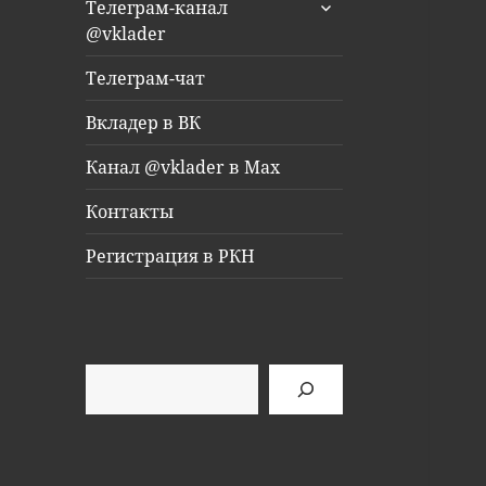
раскрыть
Телеграм-канал
дочернее
@vklader
меню
Телеграм-чат
Вкладер в ВК
Канал @vklader в Max
Контакты
Регистрация в РКН
Поиск