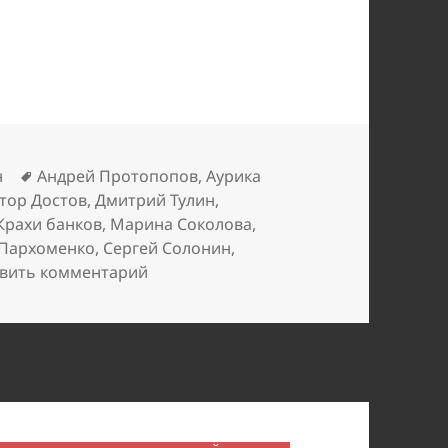
Метки
н
Андрей Протопопов
,
Аурика
тор Достов
,
Дмитрий Тулин
,
Крахи банков
,
Марина Соколова
,
Пархоменко
,
Сергей Солонин
,
к записи Киви Банк: уход легенды
вить комментарий