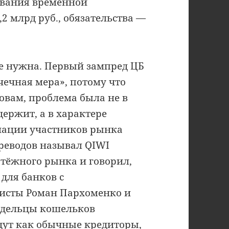
дования временной
2 млрд руб., обязательства —
не нужна. Первый зампред ЦБ
чечная мера», потому что
ловам, проблема была не в
держит, а в характере
циации участников рынка
реводов называл QIWI
тёжного рынка и говорил,
 для банков с
исты Роман Пархоменко и
адельцы кошельков
дут как обычные кредиторы,