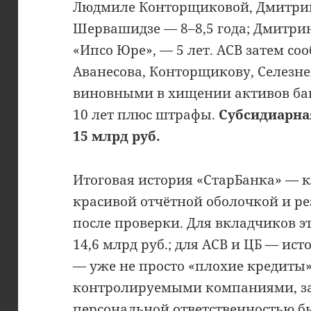
Людмиле Конторщиковой, Дмитри
Шервашидзе — 8–8,5 года; Дмитри
«Ипсо Юре», — 5 лет. АСВ затем со
Аванесова, Конторщикову, Селезне
виновными в хищении активов банк
10 лет плюс штрафы.
Субсидиарна
15 млрд руб.
Итоговая история «СтарБанка» — 
красивой отчётной оболочкой и р
после проверки. Для вкладчиков эт
14,6 млрд руб.; для АСВ и ЦБ — ист
— уже не просто «плохие кредиты»
контролируемыми компаниями, з
персональной ответственностью б