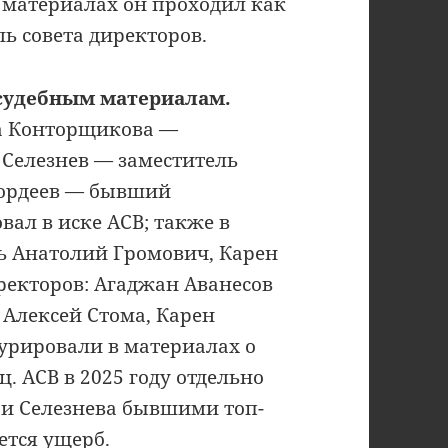
 материалах он проходил как
ь совета директоров.
 судебным материалам.
а Конторщикова —
 Селезнев — заместитель
Гордеев — бывший
вал в иске АСВ; также в
ь Анатолий Громович, Карен
иректоров: Агаджан Аванесов
 Алексей Стома, Карен
урировали в материалах о
 АСВ в 2025 году отдельно
 и Селезнева бывшими топ-
ется ущерб.