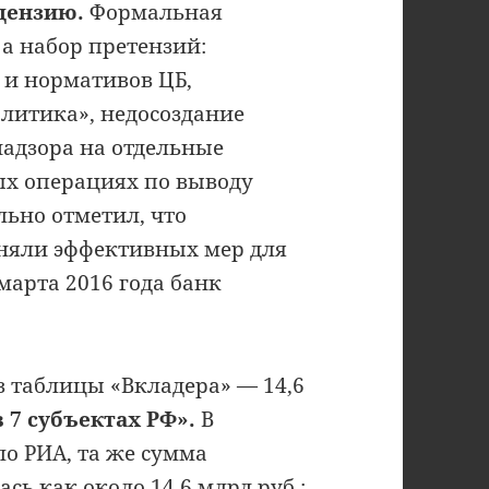
ицензию.
Формальная
а набор претензий:
 и нормативов ЦБ,
литика», недосоздание
надзора на отдельные
ых операциях по выводу
ельно отметил, что
няли эффективных мер для
марта 2016 года банк
 таблицы «Вкладера» — 14,6
в 7 субъектах РФ».
В
о РИА, та же сумма
сь как около 14,6 млрд руб.;