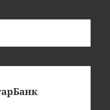
тарБанк