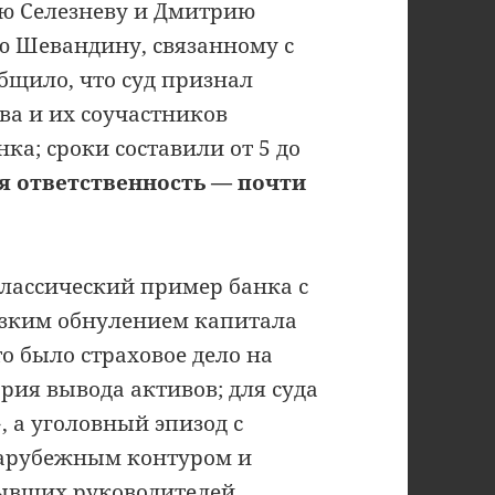
ю Селезневу и Дмитрию
ю Шевандину, связанному с
общило, что суд признал
ва и их соучастников
а; сроки составили от 5 до
я ответственность — почти
классический пример банка с
езким обнулением капитала
о было страховое дело на
ория вывода активов; для суда
, а уголовный эпизод с
арубежным контуром и
ывших руководителей.