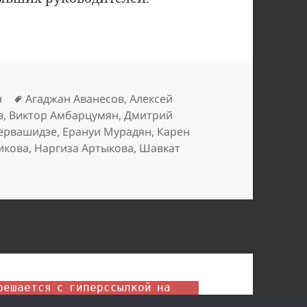
Метки
н
Агаджан Аванесов
,
Алексей
в
,
Виктор Амбарцумян
,
Дмитрий
ервашидзе
,
Ерануи Мурадян
,
Карен
икова
,
Наргиза Артыкова
,
Шавкат
иси Как обнулили СтарБанк
lader
. Вкладер™. 