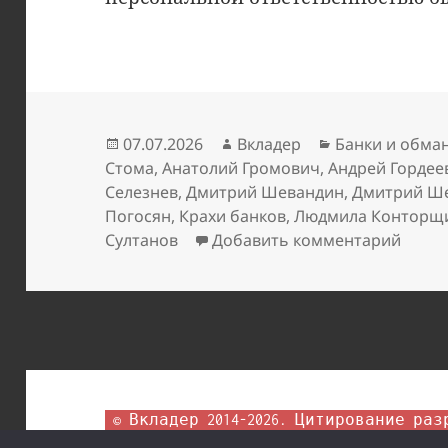
Опубликовано
Автор
Рубрики
07.07.2026
Вкладер
Банки и обма
Стома
,
Анатолий Громович
,
Андрей Гордее
Селезнев
,
Дмитрий Шевандин
,
Дмитрий Ш
Погосян
,
Крахи банков
,
Людмила Конторщ
к зап
Султанов
Добавить комментарий
 © Вкладер 2014-2026. Цитирование разрешается с гиперссылкой на 
сайт vklader.ru или 
телеграм-канал @vk