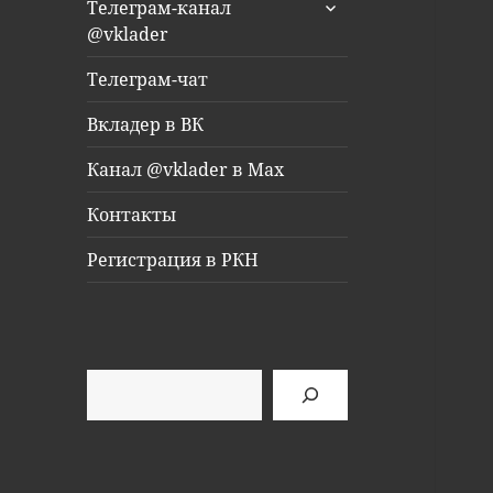
раскрыть
Телеграм-канал
дочернее
@vklader
меню
Телеграм-чат
Вкладер в ВК
Канал @vklader в Max
Контакты
Регистрация в РКН
Поиск