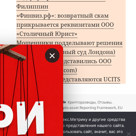
Филиппин
«Финвиз.рф»: возвратный скам
прикрывается реквизитами ООО
«Столичный Юрист»
Мошенники подделывают решения
×
LCIA (арбитражный суд Лондона)
Лжеюристы представились ООО
«ОЙ-ТИ» (oizoot.com)
Мошенники представляются UCITS
Опубликовано
Автор
Рубрики
15.09.2025
Вкладер
Крипторазводы
,
Отзывы
,
Метки
Чёрный список
CARF
,
Crypto-asset Reporting Framework
,
EU
Markets in Crypto-Assets
,
MiCA
,
поддельные регуляторы
,
к записи Чёрный с
Фальшивые юристы
Добавить комментарий
Мы используем куки, Яндекс.Метрику и другие средства
аналитики для наилучшего представления нашего сайта.
Если вы продолжите использовать сайт, значит, вас это
 © Вкладер 2014-2026. Цитирование разрешается с 