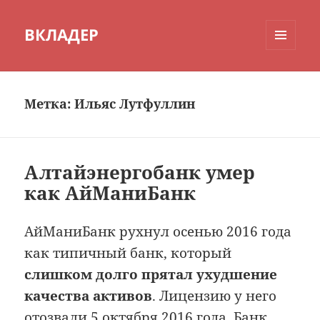
ВКЛАДЕР
МЕНЮ
И
ВИДЖЕТЫ
Метка:
Ильяс Лутфуллин
Алтайэнергобанк умер
как АйМаниБанк
АйМаниБанк рухнул осенью 2016 года
как типичный банк, который
слишком долго прятал ухудшение
качества активов
. Лицензию у него
отозвали 5 октября 2016 года. Банк