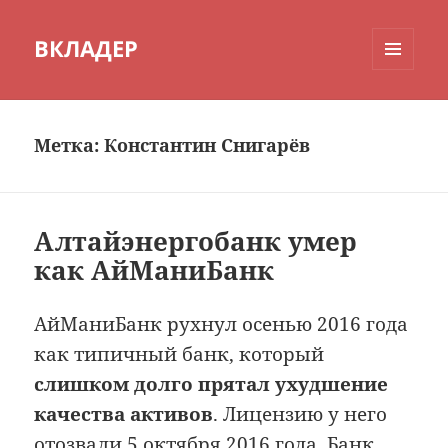
ВКЛАДЕР
МЕНЮ
И
ВИДЖЕТЫ
Метка:
Константин Снигарёв
Алтайэнергобанк умер
как АйМаниБанк
АйМаниБанк рухнул осенью 2016 года
как типичный банк, который
слишком долго прятал ухудшение
качества активов
. Лицензию у него
отозвали 5 октября 2016 года. Банк