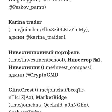
@Peskov_pamp)
Karina trader
(t.me/joinchat/Flbx8zi0LKIzYmMy),
админ @karina_traider1
Инвестиционный портфель
(t.me/tinvestmentschool),
Инвестор №1
,
Инвестиции
(t.me/invest_compass),
админ
@CryptoGMD
GlintCrest
(t.me/joinchat/bccqTr-
nTIc1ZjAx),
MarketRidge
(t.me/joinchat/_QeeLnld_a9hNGEx),