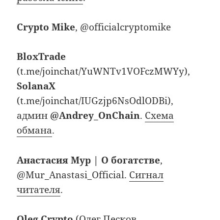
Crypto Mike
, @officialcryptomike
BloxTrade
(t.me/joinchat/YuWNTv1VOFczMWYy),
SolanaX
(t.me/joinchat/IUGzjp6NsOdlODBi),
админ
@Andrey_OnChain
.
Схема
обмана
.
Анастасия Мур | О богатстве
,
@Mur_Anastasi_Official.
Сигнал
читателя
.
Oleg Crypto
(Олег Песков,