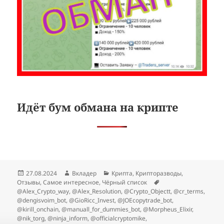
Идёт бум обмана на крипте
Опубликовано
Автор
Рубрики
27.08.2024
Вкладер
Крипта
,
Крипторазводы
,
Метки
Отзывы
,
Самое интересное
,
Чёрный список
@Alex_Crypto_way
,
@Alex_Resolution
,
@Crypto_Objectt
,
@cr_terms
,
@dengisvoim_bot
,
@GioRicc_Invest
,
@JOEcopytrade_bot
,
@kirill_onchain
,
@manuall_for_dummies_bot
,
@Morpheus_Elixir
,
@nik_torg
,
@ninja_inform
,
@officialcryptomike
,