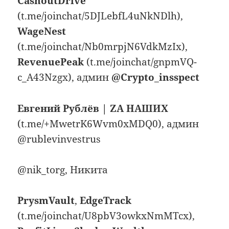
CashoutDrive
(t.me/joinchat/5DJLebfL4uNkNDlh),
WageNest
(t.me/joinchat/Nb0mrpjN6VdkMzIx),
RevenuePeak
(t.me/joinchat/gnpmVQ-
c_A43Nzgx), админ
@Crypto_insspect
Eвгений Рублёв | ZA НАШИX
(t.me/+MwetrK6Wvm0xMDQ0), админ
@rublevinvestrus
@nik_torg, Никита
PrysmVault
,
EdgeTrack
(t.me/joinchat/U8pbV3owkxNmMTcx),