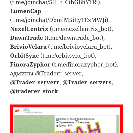
(t.me/joinchat/5lL_t_CthGBhYTRi),
LumenCap
(t.me/joinchat/DbmlM5iEyTEzMWJi),
NexelLentrix
(t.me/nexellentrix_bot),
DawnTrade
(t.me/dawntrade_bot),
BrivioVelara
(t.me/briviovelara_bot),
OrbitSync
(t.me/orbitsync_bot),
FinoraZyphor
(t.me/finorazyphor_bot),
админы @Traderr_server,
@Trader_serverr
,
@Trader_servers,
@traderer_stock
.