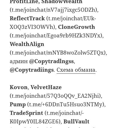
ProfitLine, ShadowWealth
(t.me/joinchat/nV7ajj7ixgc5ODZh),
ReflectTrack
(t.me/joinchat/EUk-
XOQ3zVI3OWVh),
CloneGrowth
(t.me/joinchat/Egoa9rb9HZk3NDYx),
WealthAlign
(t.me/joinchat/mNYB8woZolw5ZTQx),
админ
@Copytradlngss
,
@Copytradiings
.
Схема обмана
.
Kovon
,
VelvetHaze
(t.me/joinchat/57Q3oQQv_EA2Njhi),
Pump
(t.me/+6DDnTu5Hsuo3NTMy),
TradeSprint
(t.me/joinchat/-
K0IpwY0IL84ZGE6),
BullVault